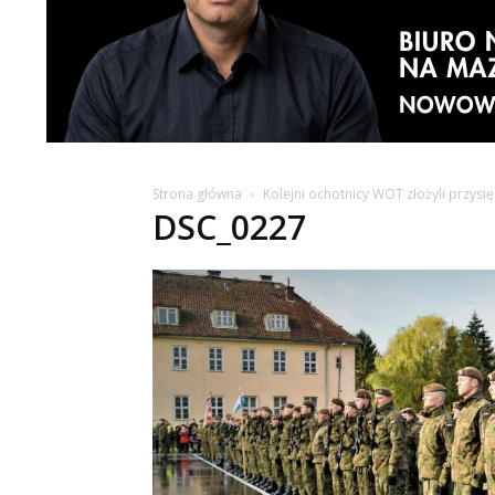
Strona główna
Kolejni ochotnicy WOT złożyli przysi
DSC_0227