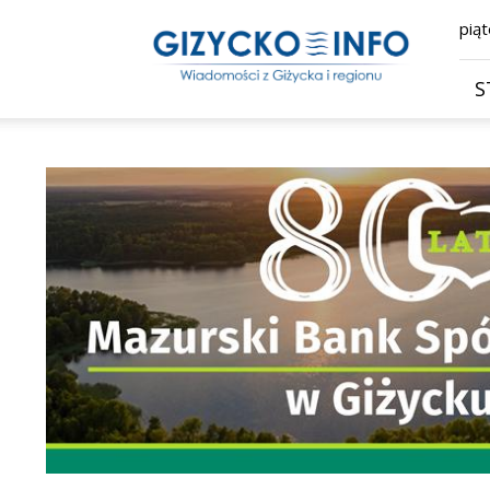
Giżycko.info
piąt
–
wiadomości
z
S
Giżycka,
Giżycka
Gazeta
Internetowa