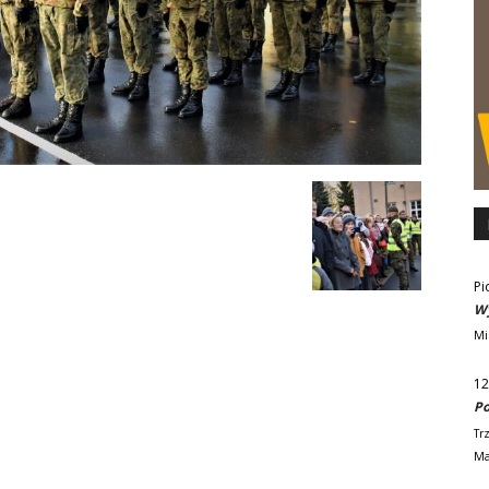
Pi
Wy
Mi
12
Po
Tr
Ma