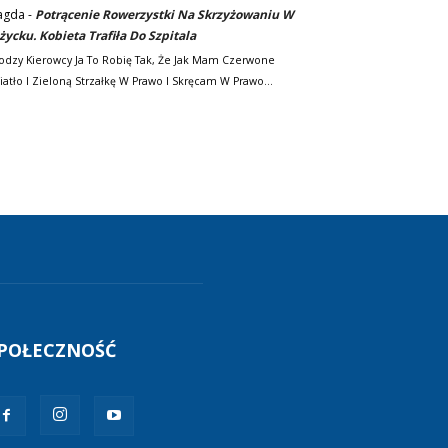
agda
-
Potrącenie Rowerzystki Na Skrzyżowaniu W
życku. Kobieta Trafiła Do Szpitala
odzy Kierowcy Ja To Robię Tak, Że Jak Mam Czerwone
iatło I Zieloną Strzałkę W Prawo I Skręcam W Prawo…
POŁECZNOŚĆ