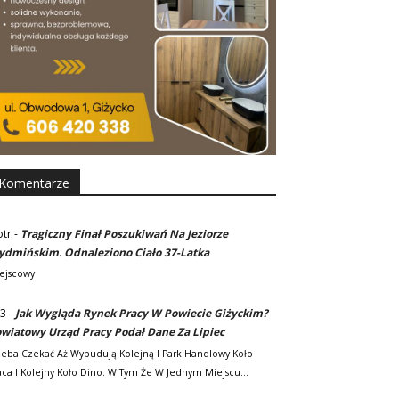
Komentarze
otr
-
Tragiczny Finał Poszukiwań Na Jeziorze
dmińskim. Odnaleziono Ciało 37-Latka
ejscowy
3
-
Jak Wygląda Rynek Pracy W Powiecie Giżyckim?
wiatowy Urząd Pracy Podał Dane Za Lipiec
zeba Czekać Aż Wybudują Kolejną I Park Handlowy Koło
ca I Kolejny Koło Dino. W Tym Że W Jednym Miejscu…