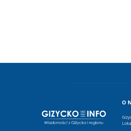
O 
Gizy
Lokal