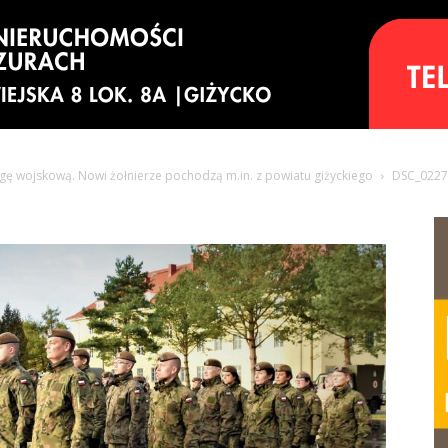
ęgę wojskową. Nowi żołnierze pochodzą m.in. z powiatu giżyckiego
DSC_0227