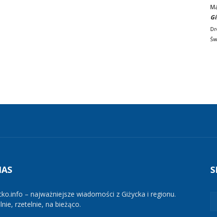
M
Gi
Dr
Św
NAS
S
cko.info – najważniejsze wiadomości z Giżycka i regionu.
nie, rzetelnie, na bieżąco.