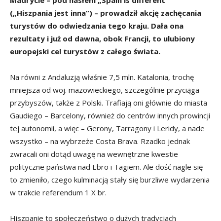
Madrycie – pod hasłem „Spain is different”
(„Hiszpania jest inna”) – prowadził akcję zachęcania
turystów do odwiedzania tego kraju. Dała ona
rezultaty i już od dawna, obok Francji, to ulubiony
europejski cel turystów z całego świata.
Na równi z Andaluzją właśnie 7,5 mln. Katalonia, trochę
mniejsza od woj. mazowieckiego, szczególnie przyciąga
przybyszów, także z Polski. Trafiają oni głównie do miasta
Gaudiego – Barcelony, również do centrów innych prowincji
tej autonomii, a więc – Gerony, Tarragony i Leridy, a nade
wszystko – na wybrzeże Costa Brava. Rzadko jednak
zwracali oni dotąd uwagę na wewnętrzne kwestie
polityczne państwa nad Ebro i Tagiem. Ale dość nagle się
to zmieniło, czego kulminacją stały się burzliwe wydarzenia
w trakcie referendum 1 X br.
Hiszpanie to społeczeństwo o dużych tradycjach