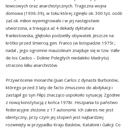
lewicowych oraz anarchistycznych. Tragiczna wojna
domowa (1936-39), w toku której zginęło ok. 300 tys. osób
zaś ok. milion wyemigrowało i w jej następstwie
utworzona, a trwająca aż 4 dekady dyktatura
frankistowska, głęboko podzieliły obywateli. Jeszcze na
krótko przed śmiercią gen. Franco (w listopadzie 1975r.;
nadal , jego ogromne mauzoleum znajduje się w tzw. Valle
de los Caidos – Dolinie Poległych niedaleko Madrytu)
stracono kilku anarchistów.
Przywrócenie monarchii (Juan Carlos z dynastii Burbonów,
którego przed 3 laty de facto zmuszono do abdykacji i
zastąpił go syn Filip) znacząco uspokoiło sytuację. Zgodnie
z nową konstytucją z końca 1978r. Hiszpania to państwo
federacyjne złożone z 17 autonomii. Ich zakres nie jest
identyczny, przy czym jej stopień jest najbardziej
rozwinięty w przypadku Kraju Basków, Katalonii i Galicji. Co