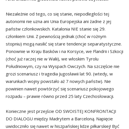
Niezależnie od tego, co się stanie, niepodległości tej
autonomii nie uzna ani Unia Europejska ani żadne z jej
państw członkowskich. Katalonia NIE stanie się 29.
członkiem Unii. Z pewnością jednak (choć w rożnym
stopniu) mogą nasilić się stare tendencje separatystyczne.
Ponownie w Kraju Basków i na Korsyce, we Flandrii i Szkocji
(choć już raczej nie w Walii), we włoskim Tyrolu
Południowym, czy na Wyspach Owczych. Na szczęście nie
grozi scenariusz i tragedia Jugosławii lat 90. (wtedy, w
warunkach wojny powstało aż 7 nowych państw). Nie
powinien nawet powtórzyć się scenariusz pokojowego
rozpadu – prawie równo przed 25 laty Czechosłowacji.
Konieczne jest przejście OD SWOISTEJ KONFRONTACJI
DO DIALOGU między Madrytem a Barceloną. Napięcie
uwidoczniło się nawet w hiszpańskiej lidze piłkarskiej! Być