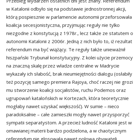
Przebieg wydarzeń ostatnich dni jest znany. Referendum
w Katalonii odbyło się na podstawie jednostronnej akcji,
którą pospiesznie w parlamencie autonomii przeforsowała
koalicja secesjonistyczna, przyjmując reguły nie tylko
niezgodne z konstytucją z 1978r., lecz także ze statutem o
autonomii Katalonii z 2006r. Jedną z nich było to, iż rezultat
referendum ma być wiążący. Te reguły także unieważnił
hiszpański Trybunał konstytucyjny. Z kolei użycie przemocy
na znaczną skalę przez władze centralne w Madrycie
wykazały ich słabość, brak nieumiejętności dialogu (osłabiły
też pozycję samego premiera Rajoya, choć raczej nie grozi
mu stworzenie koalicji socjalistów, ruchu Podemos oraz
ugrupowań katalońskich w Kortezach, która teoretycznie
mogłaby nawet uzyskać większość). W sumie – nieco
paradoksalnie – całe zamieszki mogły nawet przysporzyć
sympatii separatystom. A przecież ludność Katalonii jest w
omawianej materii bardzo podzielona, a w chaotycznym
referendum nie głosowała nawet połowa obywateli.