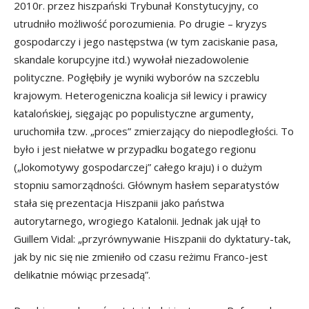
2010r. przez hiszpański Trybunał Konstytucyjny, co
utrudniło możliwość porozumienia. Po drugie – kryzys
gospodarczy i jego następstwa (w tym zaciskanie pasa,
skandale korupcyjne itd.) wywołał niezadowolenie
polityczne. Pogłębiły je wyniki wyborów na szczeblu
krajowym. Heterogeniczna koalicja sił lewicy i prawicy
katalońskiej, sięgając po populistyczne argumenty,
uruchomiła tzw. „proces” zmierzający do niepodległości. To
było i jest niełatwe w przypadku bogatego regionu
(„lokomotywy gospodarczej” całego kraju) i o dużym
stopniu samorządności. Głównym hasłem separatystów
stała się prezentacja Hiszpanii jako państwa
autorytarnego, wrogiego Katalonii. Jednak jak ujął to
Guillem Vidal: „przyrównywanie Hiszpanii do dyktatury-tak,
jak by nic się nie zmieniło od czasu reżimu Franco-jest
delikatnie mówiąc przesadą”.