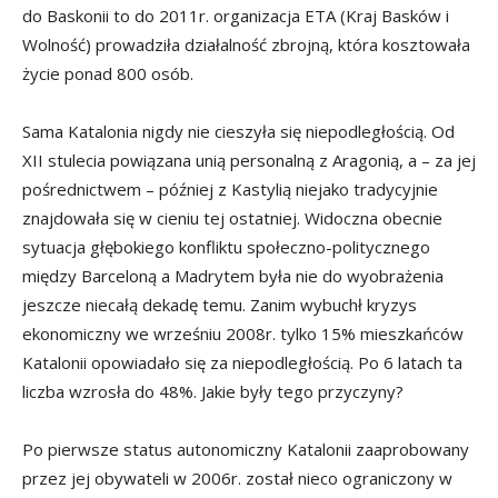
do Baskonii to do 2011r. organizacja ETA (Kraj Basków i
Wolność) prowadziła działalność zbrojną, która kosztowała
życie ponad 800 osób.
Sama Katalonia nigdy nie cieszyła się niepodległością. Od
XII stulecia powiązana unią personalną z Aragonią, a – za jej
pośrednictwem – później z Kastylią niejako tradycyjnie
znajdowała się w cieniu tej ostatniej. Widoczna obecnie
sytuacja głębokiego konfliktu społeczno-politycznego
między Barceloną a Madrytem była nie do wyobrażenia
jeszcze niecałą dekadę temu. Zanim wybuchł kryzys
ekonomiczny we wrześniu 2008r. tylko 15% mieszkańców
Katalonii opowiadało się za niepodległością. Po 6 latach ta
liczba wzrosła do 48%. Jakie były tego przyczyny?
Po pierwsze status autonomiczny Katalonii zaaprobowany
przez jej obywateli w 2006r. został nieco ograniczony w