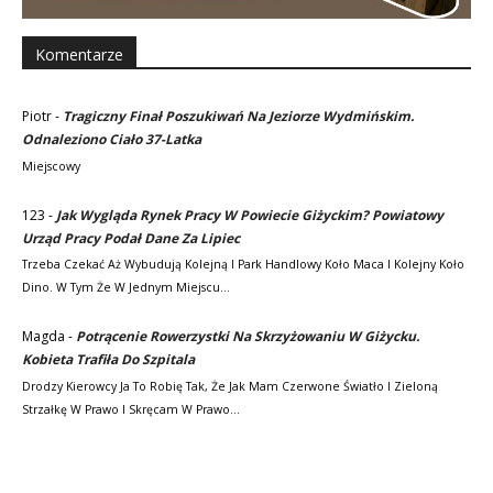
Komentarze
Piotr
-
Tragiczny Finał Poszukiwań Na Jeziorze Wydmińskim.
Odnaleziono Ciało 37-Latka
Miejscowy
123
-
Jak Wygląda Rynek Pracy W Powiecie Giżyckim? Powiatowy
Urząd Pracy Podał Dane Za Lipiec
Trzeba Czekać Aż Wybudują Kolejną I Park Handlowy Koło Maca I Kolejny Koło
Dino. W Tym Że W Jednym Miejscu…
Magda
-
Potrącenie Rowerzystki Na Skrzyżowaniu W Giżycku.
Kobieta Trafiła Do Szpitala
Drodzy Kierowcy Ja To Robię Tak, Że Jak Mam Czerwone Światło I Zieloną
Strzałkę W Prawo I Skręcam W Prawo…