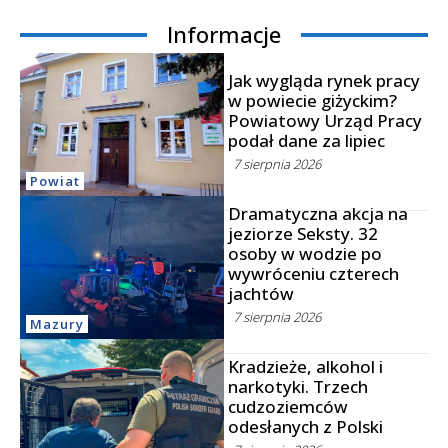
Informacje
Jak wygląda rynek pracy
w powiecie giżyckim?
Powiatowy Urząd Pracy
podał dane za lipiec
7 sierpnia 2026
Powiat
Dramatyczna akcja na
jeziorze Seksty. 32
osoby w wodzie po
wywróceniu czterech
jachtów
7 sierpnia 2026
Mazury
Kradzieże, alkohol i
narkotyki. Trzech
cudzoziemców
odesłanych z Polski