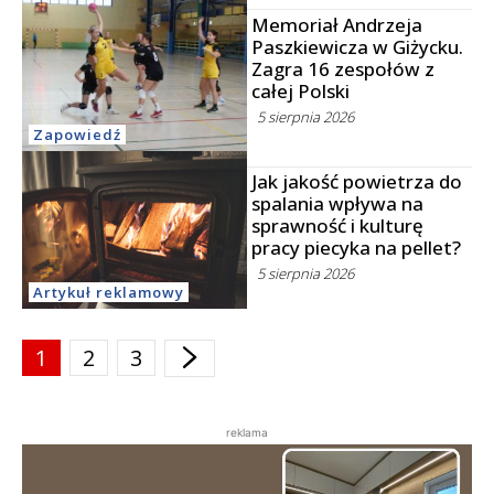
Memoriał Andrzeja
Paszkiewicza w Giżycku.
Zagra 16 zespołów z
całej Polski
5 sierpnia 2026
Zapowiedź
Jak jakość powietrza do
spalania wpływa na
sprawność i kulturę
pracy piecyka na pellet?
5 sierpnia 2026
Artykuł reklamowy
1
2
3
reklama