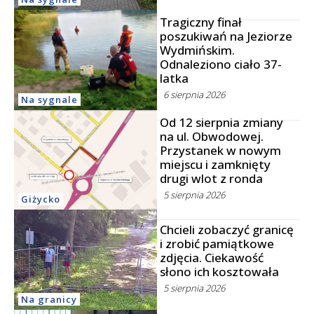
Tragiczny finał
poszukiwań na Jeziorze
Wydmińskim.
Odnaleziono ciało 37-
latka
6 sierpnia 2026
Na sygnale
Od 12 sierpnia zmiany
na ul. Obwodowej.
Przystanek w nowym
miejscu i zamknięty
drugi wlot z ronda
5 sierpnia 2026
Giżycko
Chcieli zobaczyć granicę
i zrobić pamiątkowe
zdjęcia. Ciekawość
słono ich kosztowała
5 sierpnia 2026
Na granicy