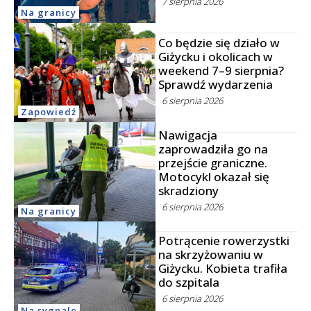
7 sierpnia 2026
Na granicy
Co będzie się działo w
Giżycku i okolicach w
weekend 7–9 sierpnia?
Sprawdź wydarzenia
6 sierpnia 2026
Zapowiedź
Nawigacja
zaprowadziła go na
przejście graniczne.
Motocykl okazał się
skradziony
6 sierpnia 2026
Na granicy
Potrącenie rowerzystki
na skrzyżowaniu w
Giżycku. Kobieta trafiła
do szpitala
6 sierpnia 2026
Na sygnale