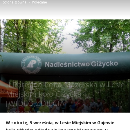
Strona główna
Polecane
II Potrójna Pętla Mazurska w Lesie
Miejskim koło Giżycka
[WIDEO,ZDJĘCIA]
9 września 2017
0
W sobotę, 9 września, w Lesie Miejskim w Gajewie