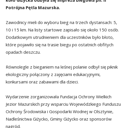
koło Giżycka odbyła się impreza biegowa pn. II
Potrójna Pętla Mazurska.
Zawodnicy mieli do wyboru bieg na trzech dystansach: 5,
10 i 15 km. Na listy startowe zapisało się około 150 osób.
Dodatkowym utrudnieniem dla uczestników było błoto,
które pojawiło się na trasie biegu po ostatnich obfitych
opadach deszczu.
Równolegle z bieganiem na leśnej polanie odbył się piknik
ekologiczny połączony z zajęciami edukacyjnymi,
konkursami oraz zabawami dla dzieci.
Wydarzenie zorganizowała Fundacja Ochrony Wielkich
Jezior Mazurskich przy wsparciu Wojewódzkiego Funduszu
Ochrony Środowiska i Gospodarki Wodnej w Olsztynie,
Nadleśnictwa Giżycko, Gminy Giżycko oraz sponsorów
nagród.