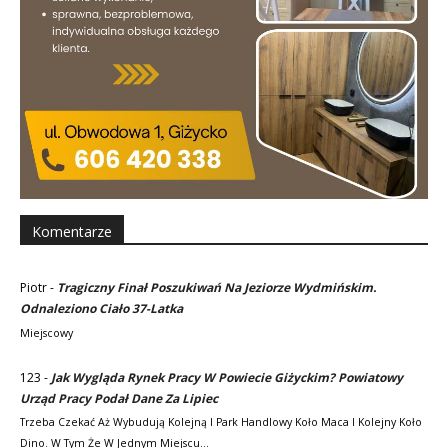
Komentarze
Piotr
-
Tragiczny Finał Poszukiwań Na Jeziorze Wydmińskim.
Odnaleziono Ciało 37-Latka
Miejscowy
123
-
Jak Wygląda Rynek Pracy W Powiecie Giżyckim? Powiatowy
Urząd Pracy Podał Dane Za Lipiec
Trzeba Czekać Aż Wybudują Kolejną I Park Handlowy Koło Maca I Kolejny Koło
Dino. W Tym Że W Jednym Miejscu…