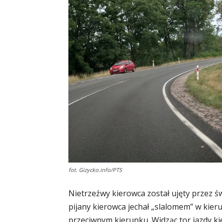
fot. Gizycko.info/PTS
Nietrzeźwy kierowca został ujęty przez ś
pijany kierowca jechał „slalomem” w kier
przeciwnym kierunku. Widząc tor jazdy ki