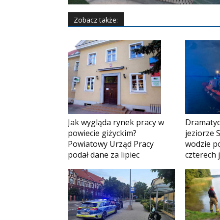
Zobacz także:
Jak wygląda rynek pracy w
Dramatyc
powiecie giżyckim?
jeziorze 
Powiatowy Urząd Pracy
wodzie p
podał dane za lipiec
czterech 