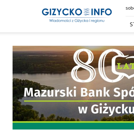
Giżycko.info
sobo
–
wiadomości
z
S
Giżycka,
Giżycka
Gazeta
Internetowa