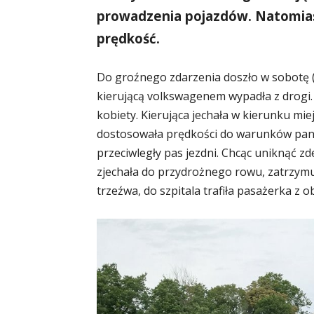
prowadzenia pojazdów. Natomia
prędkość.
Do groźnego zdarzenia doszło w sobotę (2
kierującą volkswagenem wypadła z drogi.
kobiety. Kierująca jechała w kierunku mie
dostosowała prędkości do warunków panu
przeciwległy pas jezdni. Chcąc uniknąć z
zjechała do przydrożnego rowu, zatrzymuj
trzeźwa, do szpitala trafiła pasażerka z 