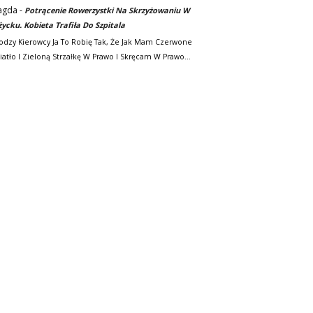
agda
-
Potrącenie Rowerzystki Na Skrzyżowaniu W
życku. Kobieta Trafiła Do Szpitala
odzy Kierowcy Ja To Robię Tak, Że Jak Mam Czerwone
iatło I Zieloną Strzałkę W Prawo I Skręcam W Prawo…