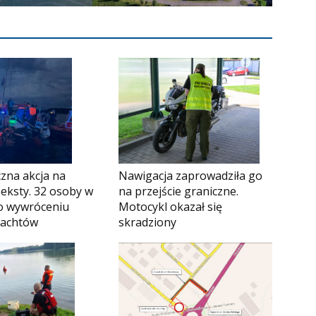
Nawigacja zaprowadziła go
zna akcja na
na przejście graniczne.
Seksty. 32 osoby w
Motocykl okazał się
o wywróceniu
skradziony
jachtów