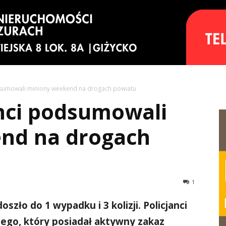
dsumowali miniony weekend na drogach powiatu
anci podsumowali
nd na drogach
1
zło do 1 wypadku i 3 kolizji. Policjanci
cego, który posiadał aktywny zakaz