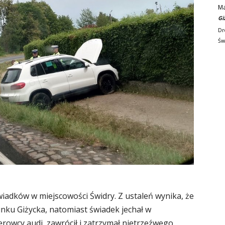
M
Gi
Dr
Św
wiadków w miejscowości Świdry. Z ustaleń wynika, że
unku Giżycka, natomiast świadek jechał w
erowcy audi, zawrócił i zatrzymał nietrzeźwego