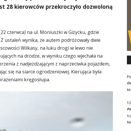
st 28 kierowców przekroczyło dozwoloną
2 czerwca) na ul. Moniuszki w Giżycku, gdzie
 Z ustaleń wynika, że autem podróżowały dwie
jscowości Wilkasy, na łuku drogi w lewo nie
jących na drodze, w wyniku czego wjechała na
derzenia z nadjeżdżającym z naprzeciwka pojazdem,
ąc się na siarce ogrodzeniowej. Kierująca była
Pi
obrażeniami kręgosłupa.
Od
Mi
12
Po
Tr
Ma