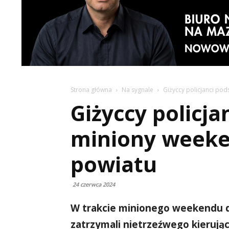
Strona główna
Na sygnale
Giżyccy policjanci po
Giżyccy policj
miniony weeke
powiatu
24 czerwca 2024
W trakcie minionego weekendu dos
zatrzymali nietrzeźwego kierują