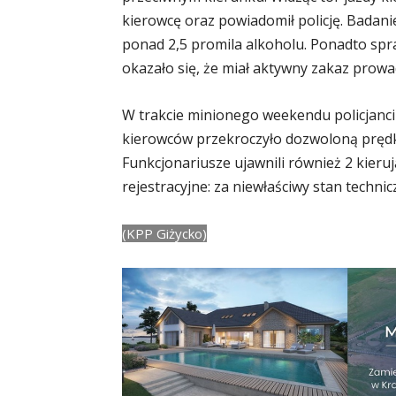
kierowcę oraz powiadomił policję. Badani
ponad 2,5 promila alkoholu. Ponadto spr
okazało się, że miał aktywny zakaz prow
W trakcie minionego weekendu policjanci
kierowców przekroczyło dozwoloną prędkoś
Funkcjonariusze ujawnili również 2 kier
rejestracyjne: za niewłaściwy stan techni
(KPP Giżycko)