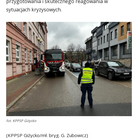
przygotowania i skutecznego reagowania w
sytuacjach kryzysowych.
fot. KPPSP Giżycko
(KPPSP Giżycko/mł. bryg. G. Zubowicz)