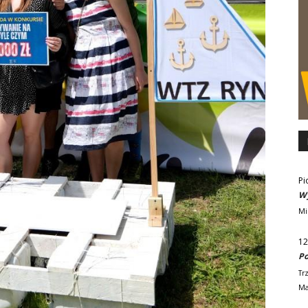
Pi
Wy
Mi
12
Po
Tr
Ma