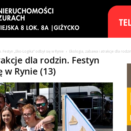
n. Festyn „Eko-Logika” odbył się w Rynie
Ekologia, zabawa i atrakcje dla rodzin
rakcje dla rodzin. Festyn
ę w Rynie (13)