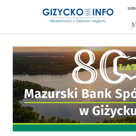
Giżycko.info
sobo
–
wiadomości
z
S
Giżycka,
Giżycka
Gazeta
Internetowa