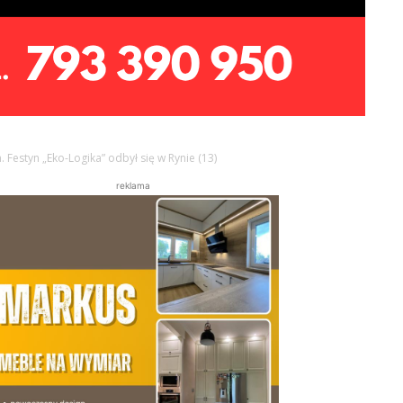
. Festyn „Eko-Logika” odbył się w Rynie (13)
reklama