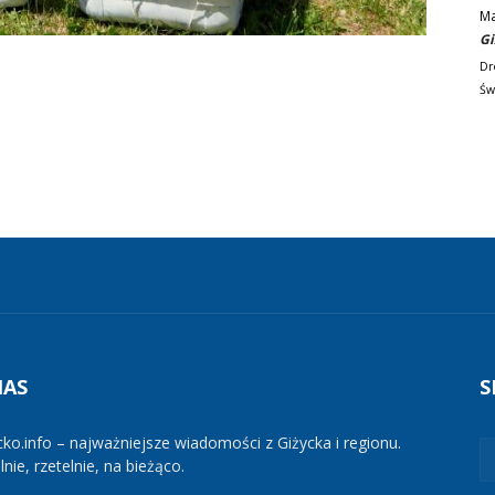
M
Gi
Dr
Św
NAS
S
cko.info – najważniejsze wiadomości z Giżycka i regionu.
nie, rzetelnie, na bieżąco.