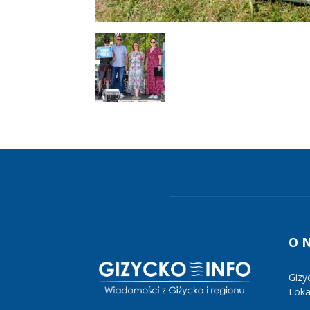
O 
Gizy
Lokal