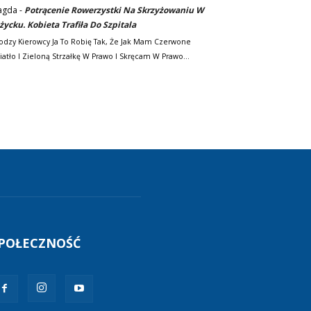
agda
-
Potrącenie Rowerzystki Na Skrzyżowaniu W
życku. Kobieta Trafiła Do Szpitala
odzy Kierowcy Ja To Robię Tak, Że Jak Mam Czerwone
iatło I Zieloną Strzałkę W Prawo I Skręcam W Prawo…
POŁECZNOŚĆ