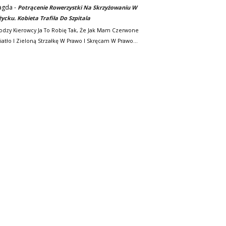
agda
-
Potrącenie Rowerzystki Na Skrzyżowaniu W
życku. Kobieta Trafiła Do Szpitala
odzy Kierowcy Ja To Robię Tak, Że Jak Mam Czerwone
iatło I Zieloną Strzałkę W Prawo I Skręcam W Prawo…