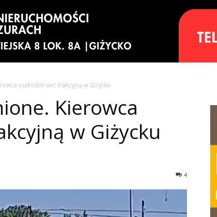
rowca uszkodził sieć trakcyjną w Giżycku
nione. Kierowca
rakcyjną w Giżycku
4