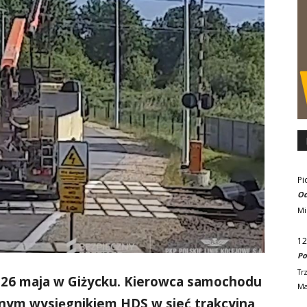
Pi
Od
Mi
12
Po
Tr
26 maja w Giżycku. Kierowca samochodu
Ma
nym wysięgnikiem HDS w sieć trakcyjną,