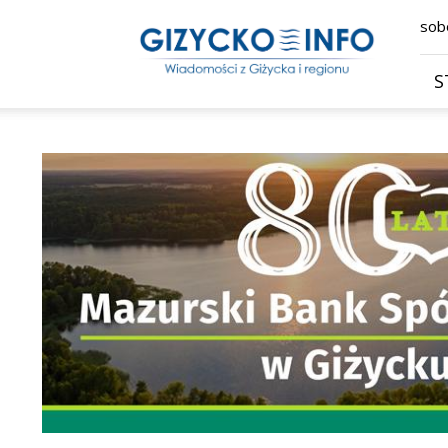
Giżycko.info
sobo
–
wiadomości
z
S
Giżycka,
Giżycka
Gazeta
Internetowa