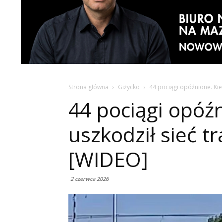
Strona główna
Giżycko
44 pociągi opóźnione. Kie
44 pociągi opóź
uszkodził sieć t
[WIDEO]
2 czerwca 2026