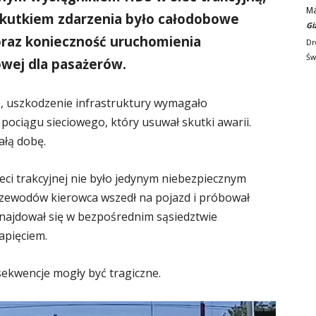
M
Skutkiem zdarzenia było całodobowe
Gi
raz konieczność uruchomienia
Dr
Św
wej dla pasażerów.
e, uszkodzenie infrastruktury wymagało
 pociągu sieciowego, który usuwał skutki awarii.
ałą dobę.
eci trakcyjnej nie było jedynym niebezpiecznym
zewodów kierowca wszedł na pojazd i próbował
najdował się w bezpośrednim sąsiedztwie
apięciem.
sekwencje mogły być tragiczne.