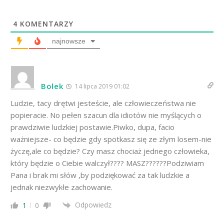
4
KOMENTARZY
najnowsze
Bolek
14 lipca 2019 01:02
Ludzie, tacy drętwi jesteście, ale człowieczeństwa nie
popieracie. No pełen szacun dla idiotów nie myślących o
prawdziwie ludzkiej postawie.Piwko, dupa, facio
ważniejsze- co będzie gdy spotkasz się ze złym losem-nie
życzę,ale co będzie? Czy masz chociaż jednego człowieka,
który będzie o Ciebie walczył???? MASZ??????Podziwiam
Pana i brak mi słów ,by podziękować za tak ludzkie a
jednak niezwykłe zachowanie.
Odpowiedz
1
0