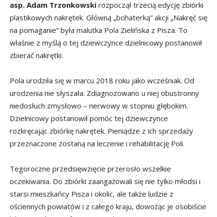
asp. Adam Trzonkowski
rozpoczął trzecią edycję zbiórki
plastikowych nakrętek. Główną „bohaterką” akcji „Nakręć się
na pomaganie” była malutka Pola Zielińska z Pisza. To
właśnie z myślą o tej dziewczynce dzielnicowy postanowił
zbierać nakrętki.
Pola urodziła się w marcu 2018 roku jako wcześniak. Od
urodzenia nie słyszała. Zdiagnozowano u niej obustronny
niedosłuch zmysłowo – nerwowy w stopniu głębokim.
Dzielnicowy postanowił pomóc tej dziewczynce
rozkręcając zbiórkę nakrętek. Pieniądze z ich sprzedaży
przeznaczone zostaną na leczenie i rehabilitację Poli.
Tegoroczne przedsięwzięcie przerosło wszelkie
oczekiwania. Do zbiórki zaangażowali się nie tylko młodsi i
starsi mieszkańcy Pisza i okolic, ale także ludzie z
ościennych powiatów i z całego kraju, dowożąc je osobiście