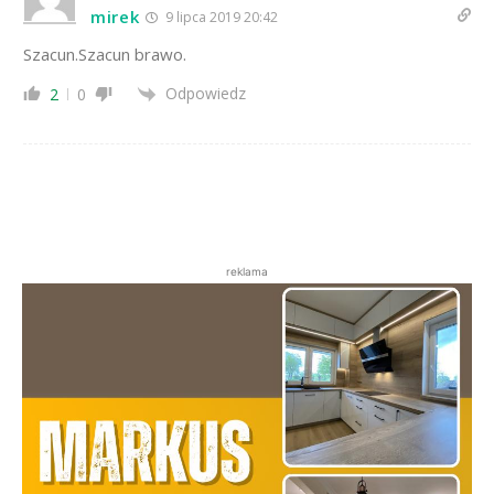
mirek
9 lipca 2019 20:42
Szacun.Szacun brawo.
Odpowiedz
2
0
reklama