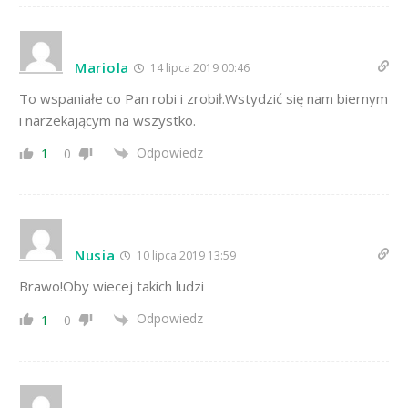
Mariola
14 lipca 2019 00:46
To wspaniałe co Pan robi i zrobił.Wstydzić się nam biernym
i narzekającym na wszystko.
Odpowiedz
1
0
Nusia
10 lipca 2019 13:59
Brawo!Oby wiecej takich ludzi
Odpowiedz
1
0