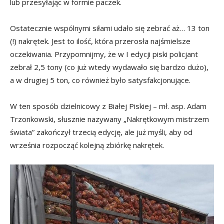
lub przesyłając w formie paczek.
Ostatecznie wspólnymi siłami udało się zebrać aż… 13 ton
(!) nakrętek. Jest to ilość, która przerosła najśmielsze
oczekiwania. Przypomnijmy, że w I edycji piski policjant
zebrał 2,5 tony (co już wtedy wydawało się bardzo dużo),
a w drugiej 5 ton, co również było satysfakcjonujące.
W ten sposób dzielnicowy z Białej Piskiej – mł. asp. Adam
Trzonkowski, słusznie nazywany „Nakrętkowym mistrzem
świata” zakończył trzecią edycję, ale już myśli, aby od
września rozpocząć kolejną zbiórkę nakrętek.