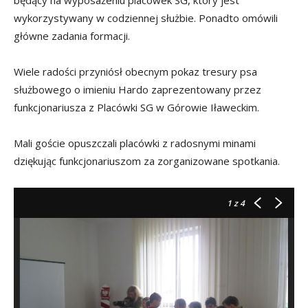
będący na wyposażeniu placówek SG, który jest
wykorzystywany w codziennej służbie. Ponadto omówili
główne zadania formacji.
Wiele radości przyniósł obecnym pokaz tresury psa
służbowego o imieniu Hardo zaprezentowany przez
funkcjonariusza z Placówki SG w Górowie Iławeckim.
Mali goście opuszczali placówki z radosnymi minami
dziękując funkcjonariuszom za zorganizowane spotkania.
1
z 4