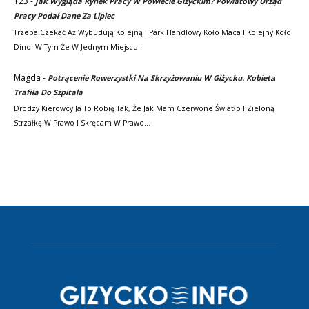
123
-
Jak Wygląda Rynek Pracy W Powiecie Giżyckim? Powiatowy Urząd
Pracy Podał Dane Za Lipiec
Trzeba Czekać Aż Wybudują Kolejną I Park Handlowy Koło Maca I Kolejny Koło
Dino. W Tym Że W Jednym Miejscu…
Magda
-
Potrącenie Rowerzystki Na Skrzyżowaniu W Giżycku. Kobieta
Trafiła Do Szpitala
Drodzy Kierowcy Ja To Robię Tak, Że Jak Mam Czerwone Światło I Zieloną
Strzałkę W Prawo I Skręcam W Prawo…