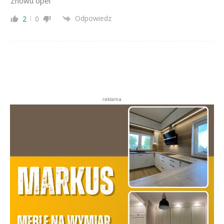
Znowu opel
Odpowiedz
2
0
reklama