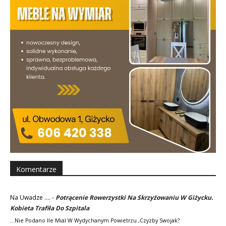
Komentarze
Na Uwadze ....
-
Potrącenie Rowerzystki Na Skrzyżowaniu W Giżycku.
Kobieta Trafiła Do Szpitala
...nie Podano Ile Mial W Wydychanym Powietrzu ,czyzby Swojak?