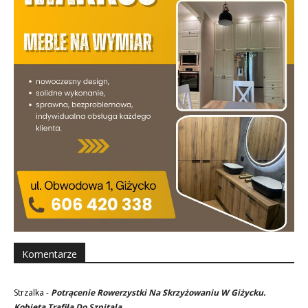
Komentarze
Strzalka
-
Potrącenie Rowerzystki Na Skrzyżowaniu W Giżycku.
Kobieta Trafiła Do Szpitala