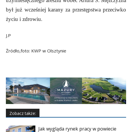
trzymiesięcznego aresztu wobec Artura S. Mężczyzna
był już wcześniej karany za przestępstwa przeciwko
życiu i zdrowiu.
J.P
Żródło,foto: KWP w Olsztynie
Zobacz także:
Jak wygląda rynek pracy w powiecie