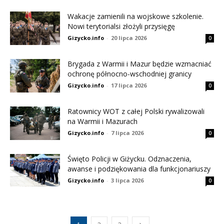
Wakacje zamienili na wojskowe szkolenie.
Nowi terytorialsi złożyli przysięgę
Gizycko.info
-
20 lipca 2026
0
Brygada z Warmii i Mazur będzie wzmacniać
ochronę północno-wschodniej granicy
Gizycko.info
-
17 lipca 2026
0
Ratownicy WOT z całej Polski rywalizowali
na Warmii i Mazurach
Gizycko.info
-
7 lipca 2026
0
Święto Policji w Giżycku. Odznaczenia,
awanse i podziękowania dla funkcjonariuszy
Gizycko.info
-
3 lipca 2026
0