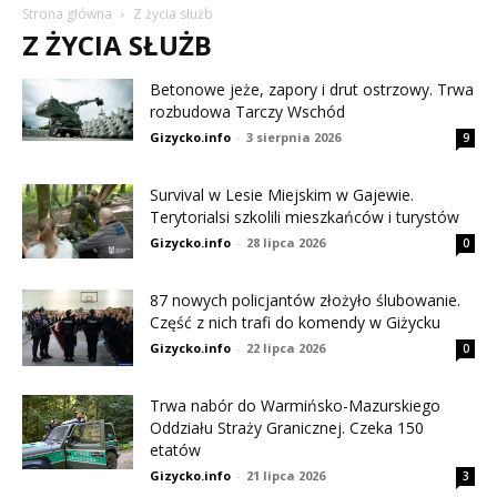
Strona główna
Z życia służb
Z ŻYCIA SŁUŻB
Betonowe jeże, zapory i drut ostrzowy. Trwa
rozbudowa Tarczy Wschód
Gizycko.info
-
3 sierpnia 2026
9
Survival w Lesie Miejskim w Gajewie.
Terytorialsi szkolili mieszkańców i turystów
Gizycko.info
-
28 lipca 2026
0
87 nowych policjantów złożyło ślubowanie.
Część z nich trafi do komendy w Giżycku
Gizycko.info
-
22 lipca 2026
0
Trwa nabór do Warmińsko-Mazurskiego
Oddziału Straży Granicznej. Czeka 150
etatów
Gizycko.info
-
21 lipca 2026
3