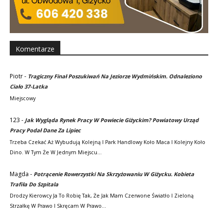
Komentarze
Piotr
-
Tragiczny Finał Poszukiwań Na Jeziorze Wydmińskim. Odnaleziono
Ciało 37-Latka
Miejscowy
123
-
Jak Wygląda Rynek Pracy W Powiecie Giżyckim? Powiatowy Urząd
Pracy Podał Dane Za Lipiec
Trzeba Czekać Aż Wybudują Kolejną I Park Handlowy Koło Maca I Kolejny Koło
Dino. W Tym Że W Jednym Miejscu…
Magda
-
Potrącenie Rowerzystki Na Skrzyżowaniu W Giżycku. Kobieta
Trafiła Do Szpitala
Drodzy Kierowcy Ja To Robię Tak, Że Jak Mam Czerwone Światło I Zieloną
Strzałkę W Prawo I Skręcam W Prawo…