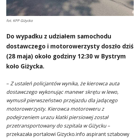
fot. KPP Giżycko
Do wypadku z udziałem samochodu
dostawczego i motorowerzysty doszło dziś
(28 maja) około godziny 12:30 w Bystrym
koło Giżycka.
–
Z ustaleń policjantów wynika, że kierowca auta
dostawczego wykonując manewr skrętu w lewo,
wymusił pierwszeństwo przejazdu dla jadącego
motorowerzysty. Kierowca motoroweru z
podejrzeniem urazu klatki piersiowej został
przetransportowany do szpitala w Giżycku
–
przekazała portalowi Gizycko.info aspirant sztabowy