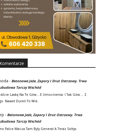
Komentarze
koda
-
Betonowe Jeże, Zapory I Drut Ostrzowy. Trwa
zbudowa Tarczy Wschód
adźcie Laskę Na Te Gów....e Umocnienia. I Tak Gów.... Z
go. Nawet Dureń To Wie.
rp
-
Betonowe Jeże, Zapory I Drut Ostrzowy. Trwa
zbudowa Tarczy Wschód
no Palce Macza Tam Byly General A Teraz Soltys.