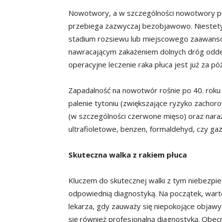
Nowotwory, a w szczególności nowotwory płu
przebiega zazwyczaj bezobjawowo. Niestet
stadium rozsiewu lub miejscowego zaawansow
nawracającym zakażeniem dolnych dróg odde
operacyjne leczenie raka płuca jest już za pó
Zapadalność na nowotwór rośnie po 40. roku
palenie tytoniu (zwiększające ryzyko zachor
(w szczególności czerwone mięso) oraz naraż
ultrafioletowe, benzen, formaldehyd, czy ga
Skuteczna walka z rakiem płuca
Kluczem do skutecznej walki z tym niebezpi
odpowiednią diagnostyką. Na początek, warto
lekarza, gdy zauważy się niepokojące objawy
się również profesjonalną diagnostyką. Obe