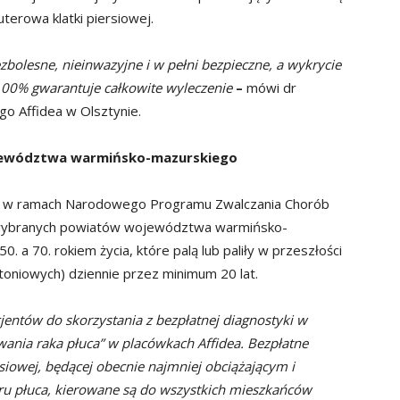
terowa klatki piersiowej.
lesne, nieinwazyjne i w pełni bezpieczne, a wykrycie
00% gwarantuje całkowite wyleczenie
–
mówi dr
o Affidea w Olsztynie.
jewództwa warmińsko-mazurskiego
j w ramach Narodowego Programu Zwalczania Chorób
ybranych powiatów województwa warmińsko-
 a 70. rokiem życia, które palą lub paliły w przeszłości
toniowych) dziennie przez minimum 20 lat.
jentów do skorzystania z bezpłatnej diagnostyki w
nia raka płuca” w placówkach Affidea. Bezpłatne
siowej, będącej obecnie
najmniej obciążającym i
u płuca,
kierowane są do wszystkich mieszkańców