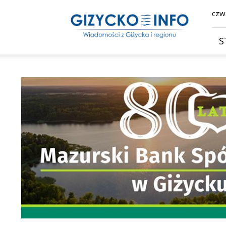
Giżycko.info
czwa
–
wiadomości
z
S
Giżycka,
Giżycka
Gazeta
Internetowa