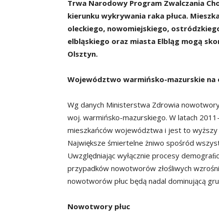
Trwa
Narodowy Program Zwalczania Ch
kierunku wykrywania raka płuca. Mieszk
oleckiego, nowomiejskiego, ostródzkiego
elbląskiego oraz
miasta Elbląg mogą sko
Olsztyn.
Województwo warmińsko-mazurskie na on
Wg danych Ministerstwa Zdrowia nowotwory
woj. warmińsko-mazurskiego. W latach 2011
mieszkańców województwa i jest to wyższy o
Największe śmiertelne żniwo spośród wszyst
Uwzględniając wyłącznie procesy demograﬁcz
przypadków nowotworów złośliwych wzrośni
nowotworów płuc będą nadal dominującą gr
Nowotwory płuc