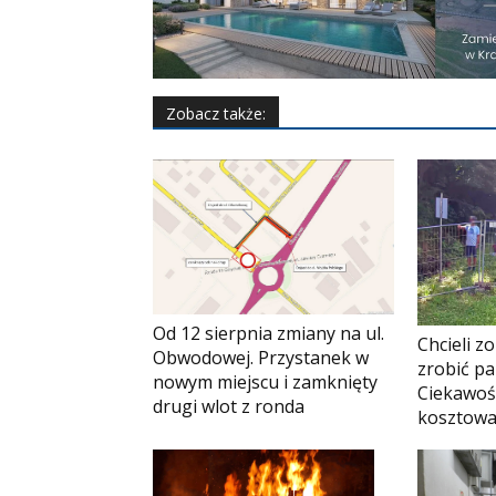
Zobacz także:
Od 12 sierpnia zmiany na ul.
Chcieli z
Obwodowej. Przystanek w
zrobić pa
nowym miejscu i zamknięty
Ciekawoś
drugi wlot z ronda
kosztowa