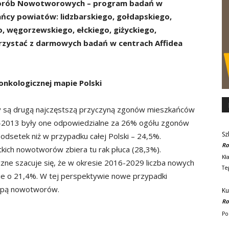
orób Nowotworowych – program badań w
ańcy powiatów: lidzbarskiego, gołdapskiego,
, węgorzewskiego, ełckiego, giżyckiego,
rzystać z darmowych badań w centrach Affidea
kologicznej mapie Polski
 są drugą najczęstszą przyczyną zgonów mieszkańców
-2013 były one odpowiedzialne za 26% ogółu zgonów
Sz
dsetek niż w przypadku całej Polski – 24,5%.
Ro
kich nowotworów zbiera tu rak płuca (28,3%).
Kł
ne szacuje się, że w okresie 2016-2029 liczba nowych
Te
e o 21,4%. W tej perspektywie nowe przypadki
upą nowotworów.
Ku
Ro
Po