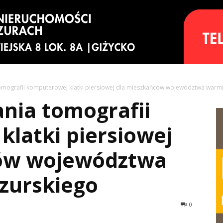
omografii komputerowej klatki piersiowej dla mieszkańców województwa war
nia tomografii
latki piersiowej
ców województwa
zurskiego
0