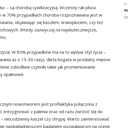
?
c – są chorobą cywilizacyjną. Wczesny rak płuca
Ro
y w 70% przypadkach choroba rozpoznawana jest w
Cz
ania, objawiając się kaszlem, krwiopluciem, czy też
chowych. Wtedy zazwyczaj na najskuteczniejsze,
źno.
 życia. W 85% przypadków ma na to wpływ styl życia –
owania aż o 15-30 razy), dieta bogata w produkty mięsne
enie szkodliwe czynniki takie jak promieniowanie
zy spalinowe.
ecznym nowotworem jest profilaktyka połączona z
 zrezygnować z palenia oraz od razu zwrócić się do
 – niecodzienny kaszel czy chrypę. Warto zainteresować
cnie najdokładniejszym badaniem pozwalającym na ocenę