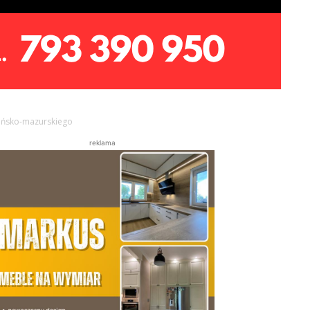
mińsko-mazurskiego
reklama