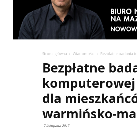
Strona główna
Wiadomości
Bezpłatne badania t
Bezpłatne bada
komputerowej k
dla mieszkań
warmińsko-ma
7 listopada 2017