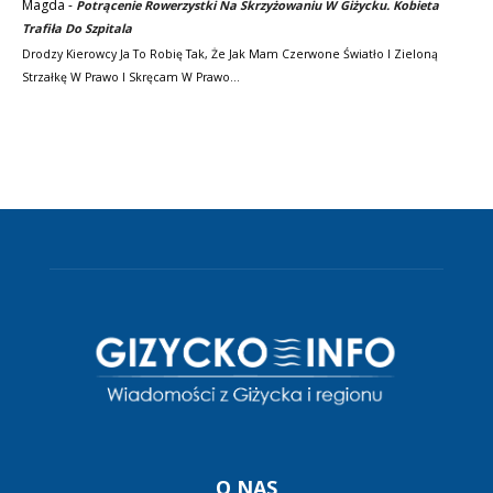
Magda
-
Potrącenie Rowerzystki Na Skrzyżowaniu W Giżycku. Kobieta
Trafiła Do Szpitala
Drodzy Kierowcy Ja To Robię Tak, Że Jak Mam Czerwone Światło I Zieloną
Strzałkę W Prawo I Skręcam W Prawo…
O NAS