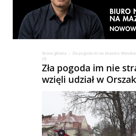
Strona główna
Zła pogoda im nie straszna. Mieszkań
(9)
Zła pogoda im nie st
wzięli udział w Orszak