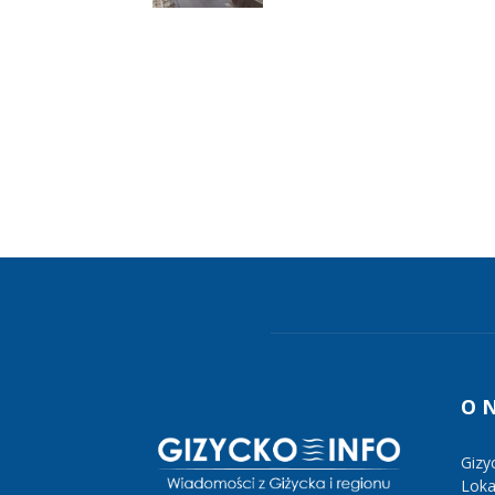
O 
Gizy
Lokal