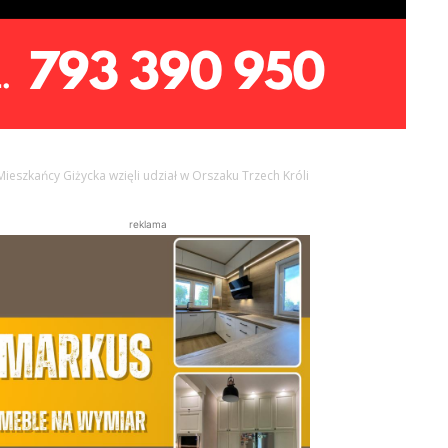
Mieszkańcy Giżycka wzięli udział w Orszaku Trzech Króli
reklama