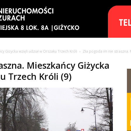
cy Giżycka wzięli udział w Orszaku Trzech Króli
Zła pogoda im nie straszna. 
raszna. Mieszkańcy Giżycka
u Trzech Króli (9)