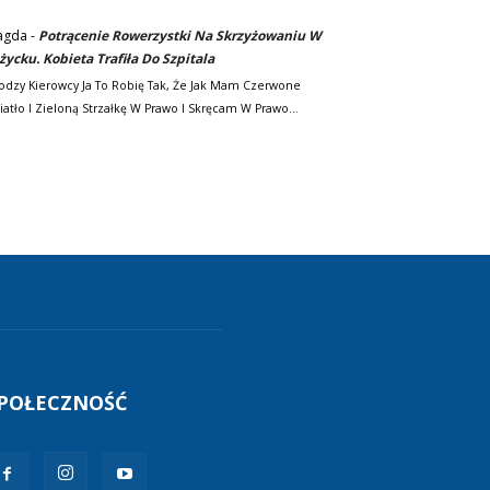
agda
-
Potrącenie Rowerzystki Na Skrzyżowaniu W
życku. Kobieta Trafiła Do Szpitala
odzy Kierowcy Ja To Robię Tak, Że Jak Mam Czerwone
iatło I Zieloną Strzałkę W Prawo I Skręcam W Prawo…
POŁECZNOŚĆ