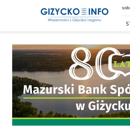
Giżycko.info
sobo
–
wiadomości
z
S
Giżycka,
Giżycka
Gazeta
Internetowa