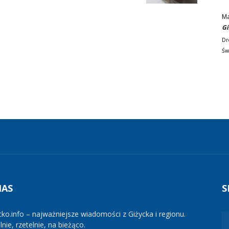
M
Gi
Dr
Św
NAS
S
cko.info – najważniejsze wiadomości z Giżycka i regionu.
nie, rzetelnie, na bieżąco.