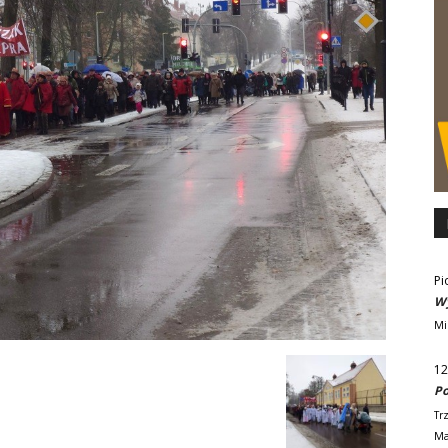
Pi
Wy
Mi
12
Po
Tr
Ma