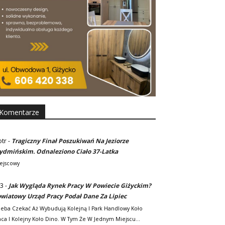
Komentarze
otr
-
Tragiczny Finał Poszukiwań Na Jeziorze
dmińskim. Odnaleziono Ciało 37-Latka
ejscowy
3
-
Jak Wygląda Rynek Pracy W Powiecie Giżyckim?
wiatowy Urząd Pracy Podał Dane Za Lipiec
zeba Czekać Aż Wybudują Kolejną I Park Handlowy Koło
ca I Kolejny Koło Dino. W Tym Że W Jednym Miejscu…