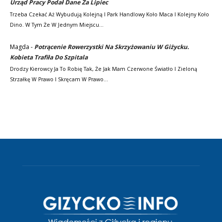
Urząd Pracy Podał Dane Za Lipiec
Trzeba Czekać Aż Wybudują Kolejną I Park Handlowy Koło Maca I Kolejny Koło
Dino. W Tym Że W Jednym Miejscu…
Magda
-
Potrącenie Rowerzystki Na Skrzyżowaniu W Giżycku.
Kobieta Trafiła Do Szpitala
Drodzy Kierowcy Ja To Robię Tak, Że Jak Mam Czerwone Światło I Zieloną
Strzałkę W Prawo I Skręcam W Prawo…