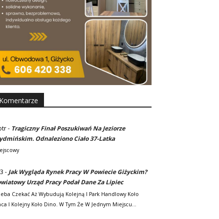
Komentarze
otr
-
Tragiczny Finał Poszukiwań Na Jeziorze
dmińskim. Odnaleziono Ciało 37-Latka
ejscowy
3
-
Jak Wygląda Rynek Pracy W Powiecie Giżyckim?
wiatowy Urząd Pracy Podał Dane Za Lipiec
zeba Czekać Aż Wybudują Kolejną I Park Handlowy Koło
ca I Kolejny Koło Dino. W Tym Że W Jednym Miejscu…