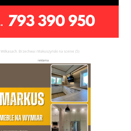
 Wilkasach. Brzechwa i Makuszyński na scenie (5)
reklama