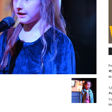
Pi
Wy
Mi
12
Po
Tr
Ma