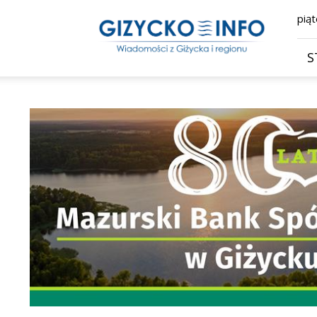
Giżycko.info
piąt
–
wiadomości
z
S
Giżycka,
Giżycka
Gazeta
Internetowa