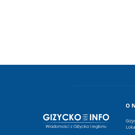
O 
Gizy
Lokal