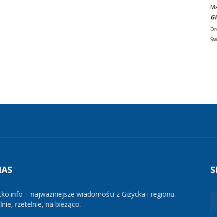
M
Gi
Dr
Św
NAS
S
cko.info – najważniejsze wiadomości z Giżycka i regionu.
nie, rzetelnie, na bieżąco.