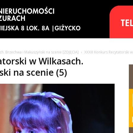
ach. Brzechwa i Makuszyński na scenie [ZDJĘCIA]
XXXIII Konkurs Recytatorski w
atorski w Wilkasach.
ki na scenie (5)