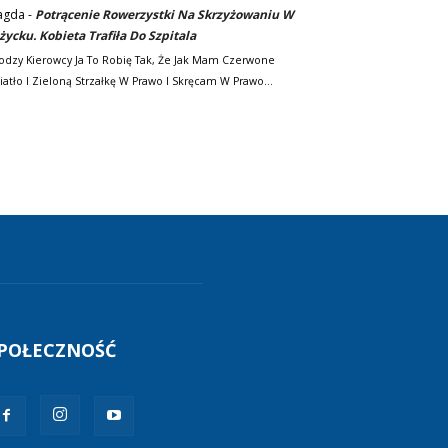
agda
-
Potrącenie Rowerzystki Na Skrzyżowaniu W
życku. Kobieta Trafiła Do Szpitala
odzy Kierowcy Ja To Robię Tak, Że Jak Mam Czerwone
iatło I Zieloną Strzałkę W Prawo I Skręcam W Prawo…
POŁECZNOŚĆ