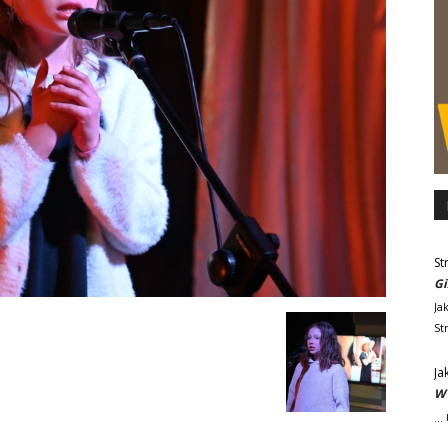
St
Gi
Ja
St
Ja
W 
..