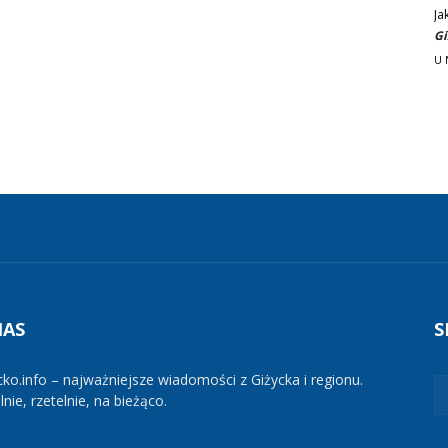
Ja
Gi
U 
NAS
S
cko.info – najważniejsze wiadomości z Giżycka i regionu.
nie, rzetelnie, na bieżąco.