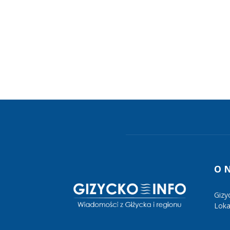
O 
Gizy
Lokal