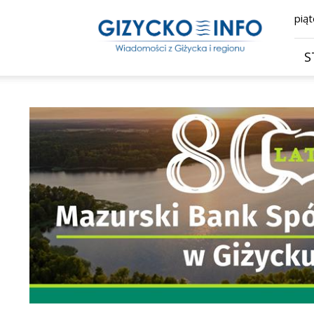
Giżycko.info
piąt
–
wiadomości
z
S
Giżycka,
Giżycka
Gazeta
Internetowa