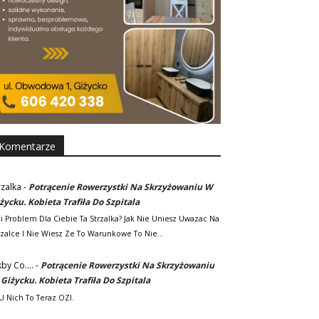
Komentarze
rzalka
-
Potrącenie Rowerzystki Na Skrzyżowaniu W
życku. Kobieta Trafiła Do Szpitala
ki Problem Dla Ciebie Ta Strzalka? Jak Nie Uniesz Uwazac Na
rzalce I Nie Wiesz Ze To Warunkowe To Nie…
kby Co....
-
Potrącenie Rowerzystki Na Skrzyżowaniu
Giżycku. Kobieta Trafiła Do Szpitala
. U Nich To Teraz OZI.