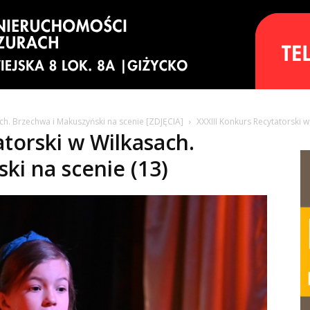
ach. Brzechwa i Makuszyński na scenie [ZDJĘCIA]
XXXIII Konkurs Recytatorski 
atorski w Wilkasach.
ki na scenie (13)