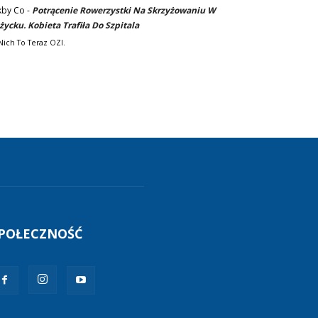
kby Co
-
Potrącenie Rowerzystki Na Skrzyżowaniu W
życku. Kobieta Trafiła Do Szpitala
Nich To Teraz OZI.
POŁECZNOŚĆ