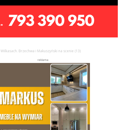
w Wilkasach. Brzechwa i Makuszyński na scenie (13)
reklama