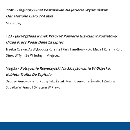
Piotr
-
Tragiczny Finał Poszukiwań Na Jeziorze Wydmińskim.
Odnaleziono Ciało 37-Latka
Miejscowy
123
-
Jak Wygląda Rynek Pracy W Powiecie Giżyckim? Powiatowy
Urząd Pracy Podał Dane Za Lipiec
Trzeba Czekać Aż Wybudują Kolejną I Park Handlowy Koło Maca I Kolejny Koło
Dino. W Tym Że W Jednym Miejscu…
Magda
-
Potrącenie Rowerzystki Na Skrzyżowaniu W Giżycku.
Kobieta Trafiła Do Szpitala
Drodzy Kierowcy Ja To Robię Tak, Że Jak Mam Czerwone Światło I Zieloną
Strzałkę W Prawo I Skręcam W Prawo…