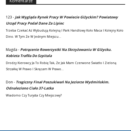
Komentarze
123
-
Jak Wygląda Rynek Pracy W Powiecie Giżyckim? Powiatowy
Urząd Pracy Podał Dane Za Lipiec
Trzeba Czekać Aż Wybudują Kolejną I Park Handlowy Koło Maca I Kolejny Koło
Dino. W Tym Że W Jednym Miejscu…
Magda
-
Potrącenie Rowerzystki Na Skrzyżowaniu W Giżycku.
Kobieta Trafiła Do Szpitala
Drodzy Kierowcy Ja To Robię Tak, Że Jak Mam Czerwone Światło I Zieloną
Strzałkę W Prawo I Skręcam W Prawo…
Don
-
Tragiczny Finał Poszukiwań Na Jeziorze Wydmińskim.
Odnaleziono Ciało 37-Latka
Wiadomo Czy Turysta Czy Miejscowy?