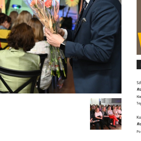
Sz
Ro
Kł
Te
Ku
Ro
Po