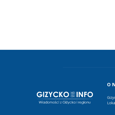
O 
Gizy
Lokal