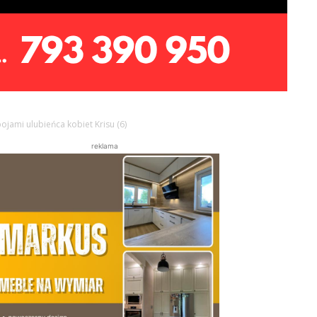
ojami ulubieńca kobiet Krisu (6)
reklama