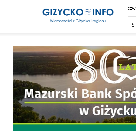
Giżycko.info
czwa
–
wiadomości
z
S
Giżycka,
Giżycka
Gazeta
Internetowa