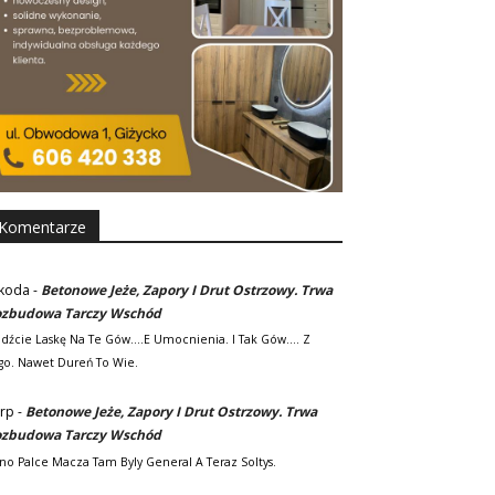
Komentarze
koda
-
Betonowe Jeże, Zapory I Drut Ostrzowy. Trwa
zbudowa Tarczy Wschód
adźcie Laskę Na Te Gów....e Umocnienia. I Tak Gów.... Z
go. Nawet Dureń To Wie.
rp
-
Betonowe Jeże, Zapory I Drut Ostrzowy. Trwa
zbudowa Tarczy Wschód
no Palce Macza Tam Byly General A Teraz Soltys.