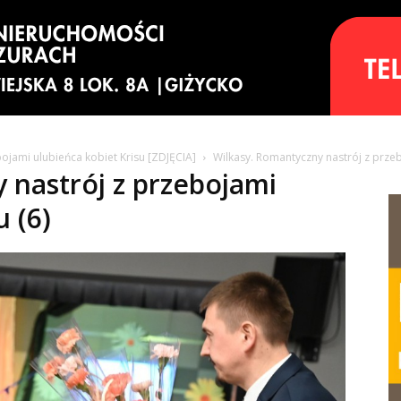
ojami ulubieńca kobiet Krisu [ZDJĘCIA]
Wilkasy. Romantyczny nastrój z przeb
 nastrój z przebojami
u (6)