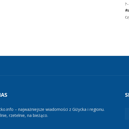
?
Ro
Cz
NAS
S
cko.info – najważniejsze wiadomości z Giżycka i regionu.
nie, rzetelnie, na bieżąco.