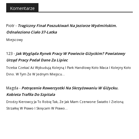
Komentarze
Piotr
-
Tragiczny Finał Poszukiwań Na Jeziorze Wydmińskim.
Odnaleziono Ciało 37-Latka
Miejscowy
123
-
Jak Wygląda Rynek Pracy W Powiecie Giżyckim? Powiatowy
Urząd Pracy Podał Dane Za Lipiec
Trzeba Czekać Aż Wybudują Kolejną I Park Handlowy Koło Maca I Kolejny Koło
Dino. W Tym Że W Jednym Miejscu…
Magda
-
Potrącenie Rowerzystki Na Skrzyżowaniu W Giżycku.
Kobieta Trafiła Do Szpitala
Drodzy Kierowcy Ja To Robię Tak, Że Jak Mam Czerwone Światło I Zieloną
Strzałkę W Prawo I Skręcam W Prawo…