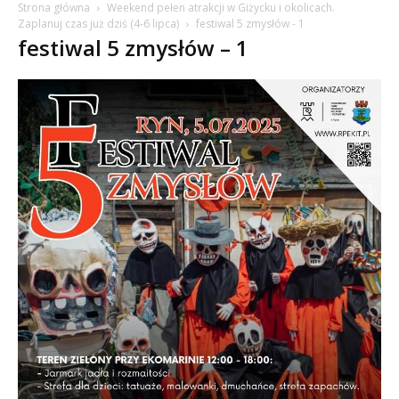
Strona główna
Weekend pełen atrakcji w Giżycku i okolicach.
Zaplanuj czas już dziś (4-6 lipca)
festiwal 5 zmysłów - 1
festiwal 5 zmysłów – 1