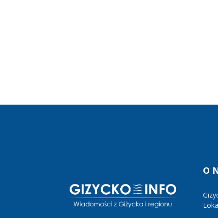
O 
Gizy
Lokal