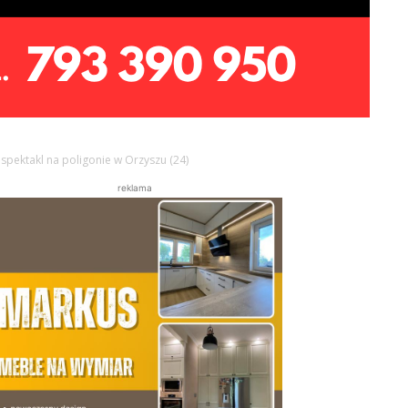
spektakl na poligonie w Orzyszu (24)
reklama