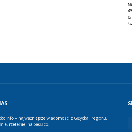
M
Gi
Dr
Św
NAS
S
cko.info – najważniejsze wiadomości z Giżycka i regionu.
nie, rzetelnie, na bieżąco.