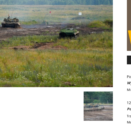
Pi
Wy
Mi
12
Po
Tr
Ma