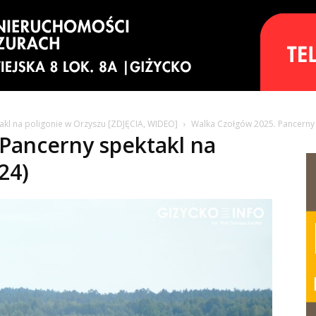
kl na poligonie w Orzyszu [ZDJĘCIA, WIDEO]
Walka Czołgów 2025. Pancerny 
Pancerny spektakl na
24)