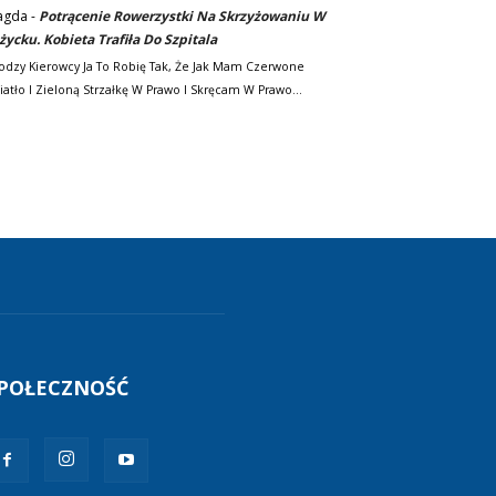
agda
-
Potrącenie Rowerzystki Na Skrzyżowaniu W
życku. Kobieta Trafiła Do Szpitala
odzy Kierowcy Ja To Robię Tak, Że Jak Mam Czerwone
iatło I Zieloną Strzałkę W Prawo I Skręcam W Prawo…
POŁECZNOŚĆ