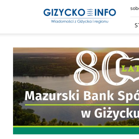
Giżycko.info
sobo
–
wiadomości
z
S
Giżycka,
Giżycka
Gazeta
Internetowa