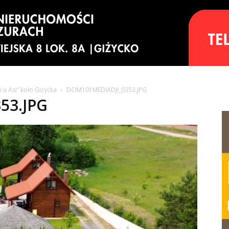
u Asi” koło Giżycka
DCIM101MEDIADJI_0353.JPG
53.JPG