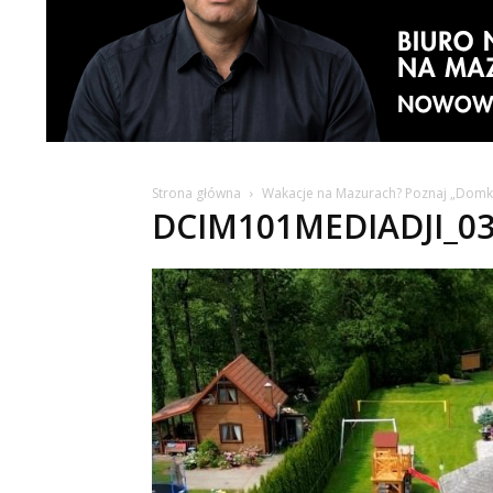
Strona główna
Wakacje na Mazurach? Poznaj „Domki 
DCIM101MEDIADJI_03