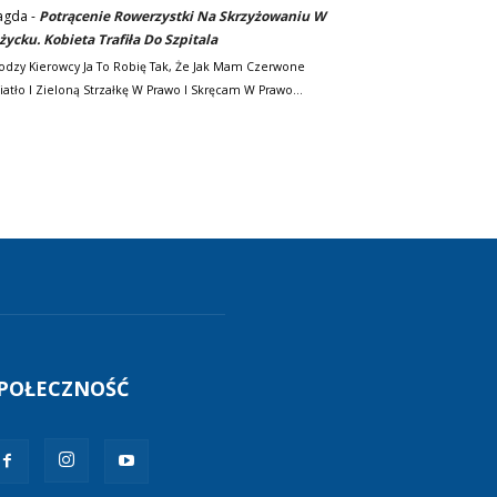
agda
-
Potrącenie Rowerzystki Na Skrzyżowaniu W
życku. Kobieta Trafiła Do Szpitala
odzy Kierowcy Ja To Robię Tak, Że Jak Mam Czerwone
iatło I Zieloną Strzałkę W Prawo I Skręcam W Prawo…
POŁECZNOŚĆ