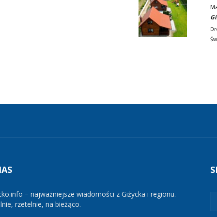
M
Gi
Dr
Św
NAS
S
cko.info – najważniejsze wiadomości z Giżycka i regionu.
nie, rzetelnie, na bieżąco.