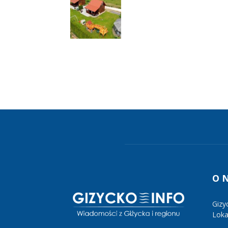
O 
Gizy
Lokal