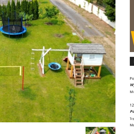
Pi
Wy
Mi
12
Po
Tr
Ma