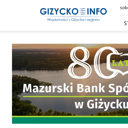
Giżycko.info
sobo
–
wiadomości
z
S
Giżycka,
Giżycka
Gazeta
Internetowa