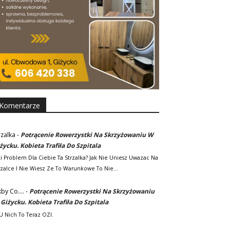
Komentarze
rzalka
-
Potrącenie Rowerzystki Na Skrzyżowaniu W
życku. Kobieta Trafiła Do Szpitala
ki Problem Dla Ciebie Ta Strzalka? Jak Nie Uniesz Uwazac Na
rzalce I Nie Wiesz Ze To Warunkowe To Nie…
kby Co....
-
Potrącenie Rowerzystki Na Skrzyżowaniu
Giżycku. Kobieta Trafiła Do Szpitala
. U Nich To Teraz OZI.