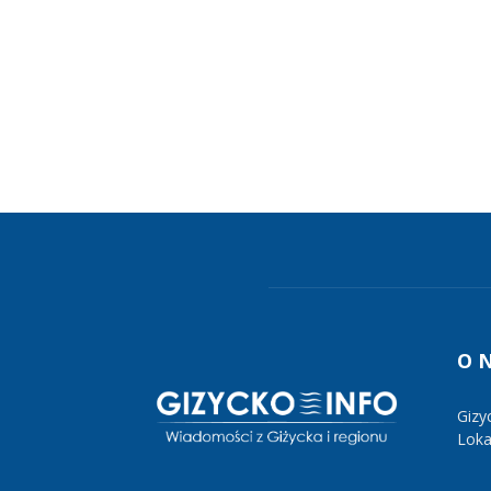
O 
Gizy
Lokal