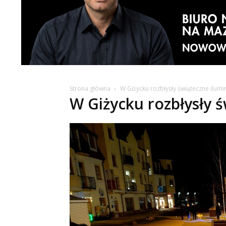
Strona główna
W Giżycku rozbłysły świąteczne ilumi
W Giżycku rozbłysły ś