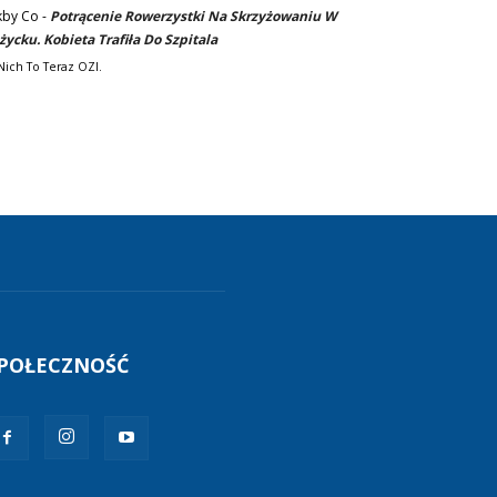
kby Co
-
Potrącenie Rowerzystki Na Skrzyżowaniu W
życku. Kobieta Trafiła Do Szpitala
Nich To Teraz OZI.
POŁECZNOŚĆ