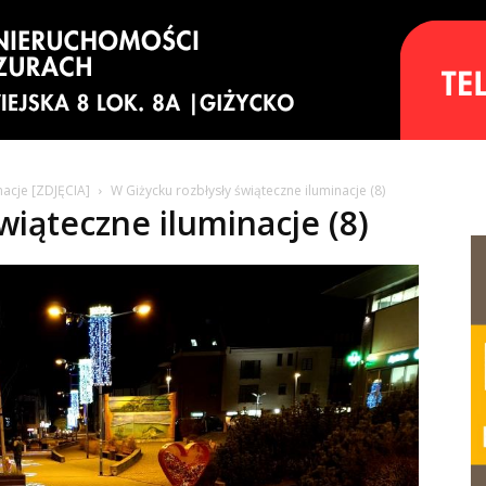
nacje [ZDJĘCIA]
W Giżycku rozbłysły świąteczne iluminacje (8)
wiąteczne iluminacje (8)