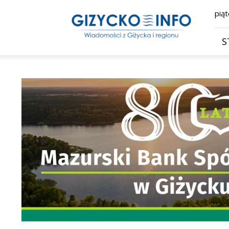
Giżycko.info
piąt
–
wiadomości
z
S
Giżycka,
Giżycka
Gazeta
Internetowa