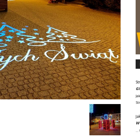
St
Gi
Ja
St
Ja
W 
..