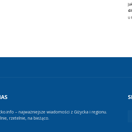
Ja
Gi
U 
NAS
S
cko.info – najważniejsze wiadomości z Giżycka i regionu.
nie, rzetelnie, na bieżąco.