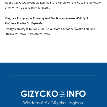
Trzeba Czekać Aż Wybudują Kolejną I Park Handlowy Koło Maca I Kolejny Koło
Dino. W Tym Że W Jednym Miejscu…
Magda
-
Potrącenie Rowerzystki Na Skrzyżowaniu W Giżycku.
Kobieta Trafiła Do Szpitala
Drodzy Kierowcy Ja To Robię Tak, Że Jak Mam Czerwone Światło I Zieloną
Strzałkę W Prawo I Skręcam W Prawo…