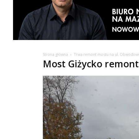
Strona główna
Trwa remont mostu na ul. Obwodowej.
Most Giżycko remont 