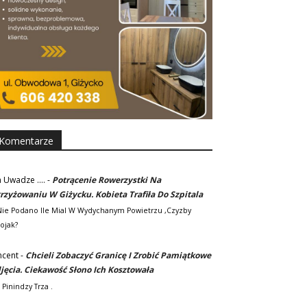
Komentarze
 Uwadze ....
-
Potrącenie Rowerzystki Na
rzyżowaniu W Giżycku. Kobieta Trafiła Do Szpitala
.nie Podano Ile Mial W Wydychanym Powietrzu ,czyzby
ojak?
ncent
-
Chcieli Zobaczyć Granicę I Zrobić Pamiątkowe
jęcia. Ciekawość Słono Ich Kosztowała
 Pinindzy Trza .