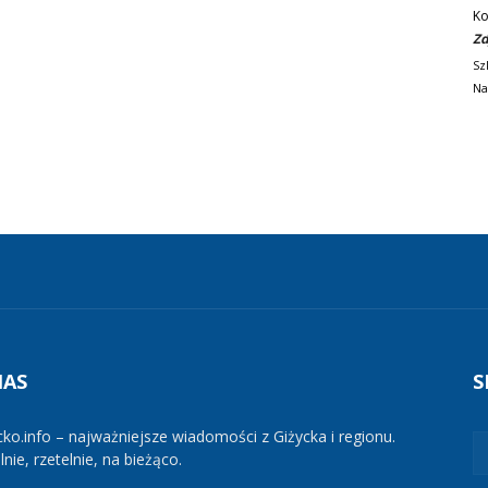
Ko
Zd
Sz
Na
NAS
S
cko.info – najważniejsze wiadomości z Giżycka i regionu.
nie, rzetelnie, na bieżąco.