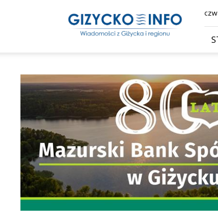
Giżycko.info
czwa
–
wiadomości
z
S
Giżycka,
Giżycka
Gazeta
Internetowa