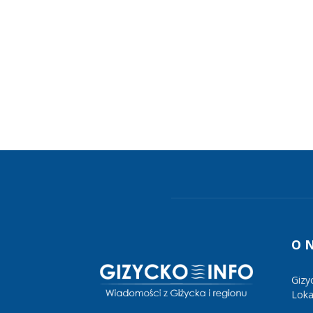
O 
Gizy
Lokal