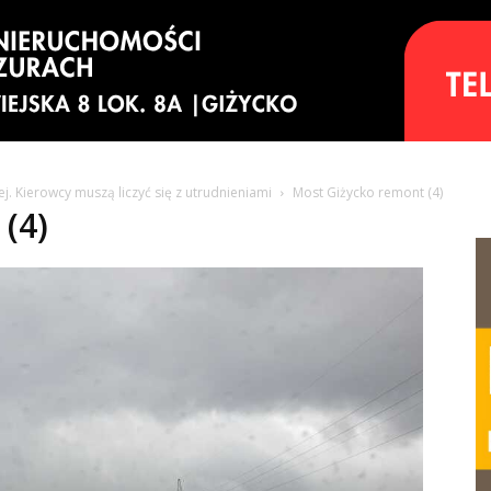
 Kierowcy muszą liczyć się z utrudnieniami
Most Giżycko remont (4)
(4)