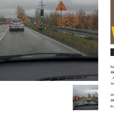
Na
Sk
..
Sw
Vi
Zd
Bo