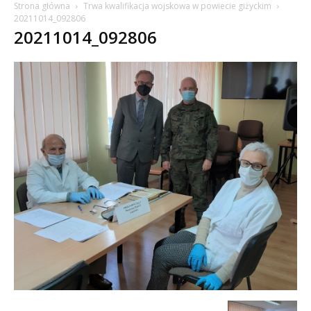
Strona główna
Trwa kwalifikacja wojskowa w powiecie giżyckim
20211014_092806
20211014_092806