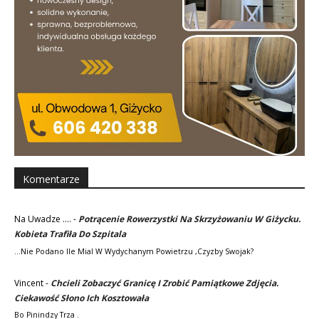
Komentarze
Na Uwadze ....
-
Potrącenie Rowerzystki Na Skrzyżowaniu W Giżycku.
Kobieta Trafiła Do Szpitala
...nie Podano Ile Mial W Wydychanym Powietrzu ,czyzby Swojak?
Vincent
-
Chcieli Zobaczyć Granicę I Zrobić Pamiątkowe Zdjęcia.
Ciekawość Słono Ich Kosztowała
Bo Pinindzy Trza .