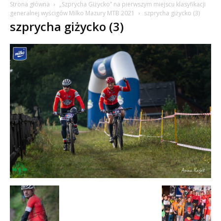
Strona główna
„Szprycha Giżycko” na pierwszym miejscu klasyfikacji
generalnej wyścigów Milko Mazury MTB 2021
szprycha giżycko (3)
szprycha giżycko (3)