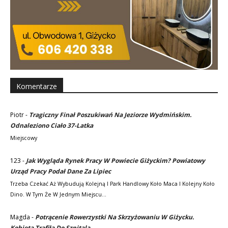
Komentarze
Piotr
-
Tragiczny Finał Poszukiwań Na Jeziorze Wydmińskim.
Odnaleziono Ciało 37-Latka
Miejscowy
123
-
Jak Wygląda Rynek Pracy W Powiecie Giżyckim? Powiatowy
Urząd Pracy Podał Dane Za Lipiec
Trzeba Czekać Aż Wybudują Kolejną I Park Handlowy Koło Maca I Kolejny Koło
Dino. W Tym Że W Jednym Miejscu…
Magda
-
Potrącenie Rowerzystki Na Skrzyżowaniu W Giżycku.
Kobieta Trafiła Do Szpitala