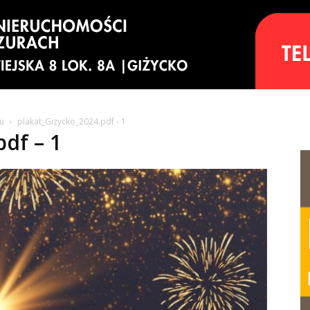
ku
plakat_Gizycko_2024.pdf - 1
pdf – 1