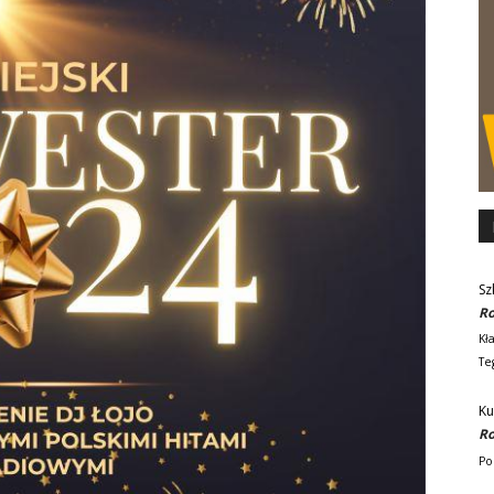
Sz
Ro
Kł
Te
Ku
Ro
Po