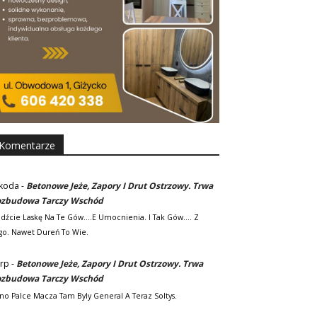
Komentarze
koda
-
Betonowe Jeże, Zapory I Drut Ostrzowy. Trwa
zbudowa Tarczy Wschód
adźcie Laskę Na Te Gów....e Umocnienia. I Tak Gów.... Z
go. Nawet Dureń To Wie.
rp
-
Betonowe Jeże, Zapory I Drut Ostrzowy. Trwa
zbudowa Tarczy Wschód
no Palce Macza Tam Byly General A Teraz Soltys.