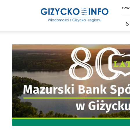
Giżycko.info
czwa
–
wiadomości
z
S
Giżycka,
Giżycka
Gazeta
Internetowa