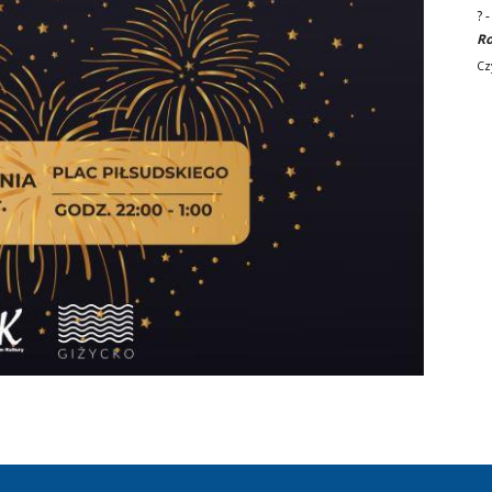
?
Ro
Cz