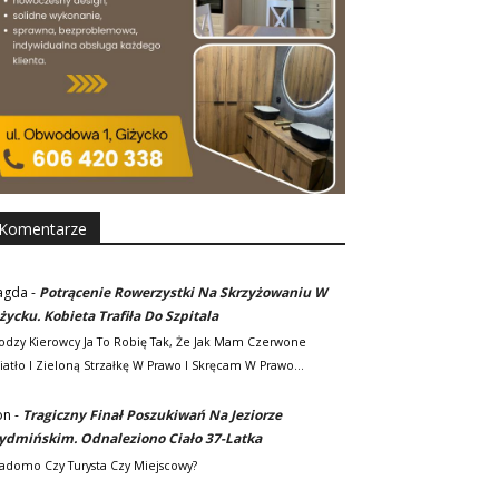
Komentarze
agda
-
Potrącenie Rowerzystki Na Skrzyżowaniu W
życku. Kobieta Trafiła Do Szpitala
odzy Kierowcy Ja To Robię Tak, Że Jak Mam Czerwone
iatło I Zieloną Strzałkę W Prawo I Skręcam W Prawo…
on
-
Tragiczny Finał Poszukiwań Na Jeziorze
dmińskim. Odnaleziono Ciało 37-Latka
adomo Czy Turysta Czy Miejscowy?