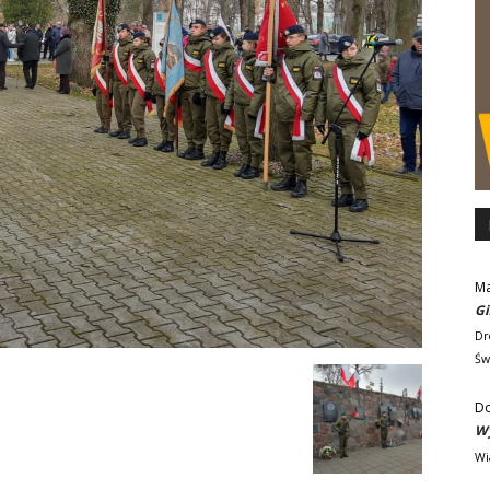
M
Gi
Dr
Św
D
Wy
Wi