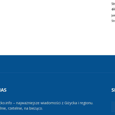
St
Gi
Ja
St
NAS
S
cko.info – najważniejsze wiadomości z Giżycka i regionu.
nie, rzetelnie, na bieżąco.