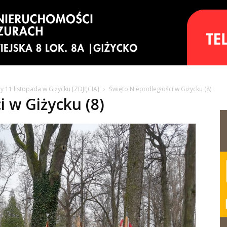
 11 listopada w Giżycku [ZDJĘCIA]
Święto Niepodległości w Giżycku (8)
 w Giżycku (8)