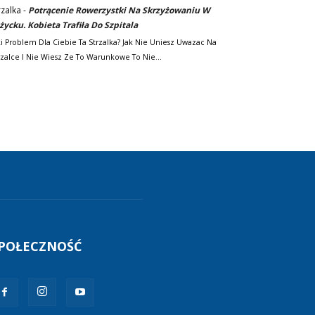
rzalka
-
Potrącenie Rowerzystki Na Skrzyżowaniu W
życku. Kobieta Trafiła Do Szpitala
ki Problem Dla Ciebie Ta Strzalka? Jak Nie Uniesz Uwazac Na
rzalce I Nie Wiesz Ze To Warunkowe To Nie…
POŁECZNOŚĆ