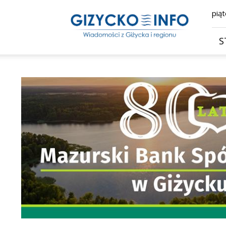
Giżycko.info
piąt
–
wiadomości
z
S
Giżycka,
Giżycka
Gazeta
Internetowa