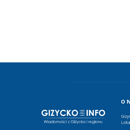
O 
Gizy
Lokal