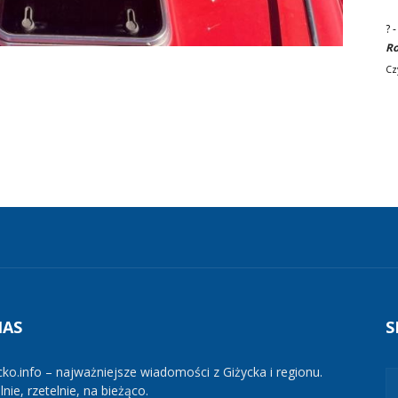
?
Ro
Cz
NAS
S
cko.info – najważniejsze wiadomości z Giżycka i regionu.
nie, rzetelnie, na bieżąco.