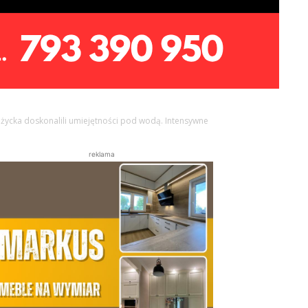
iżycka doskonalili umiejętności pod wodą. Intensywne
reklama