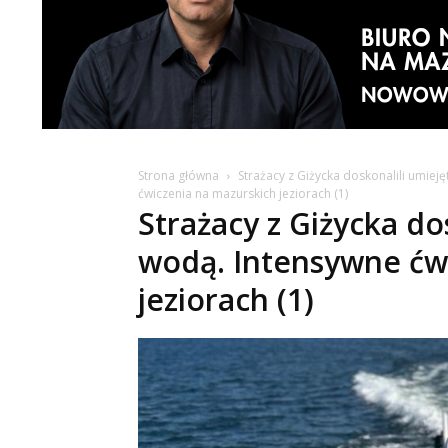
Strona główna
Strażacy z Giżycka doskonalili umiej
ćwiczenia na mazurskich jeziorach (1)
Strażacy z Giżycka do
wodą. Intensywne ćw
jeziorach (1)