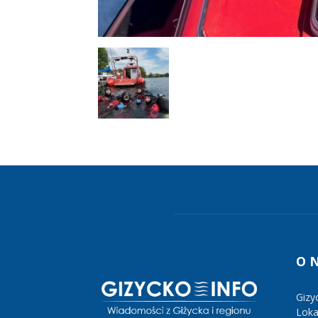
O 
Gizy
Lokal