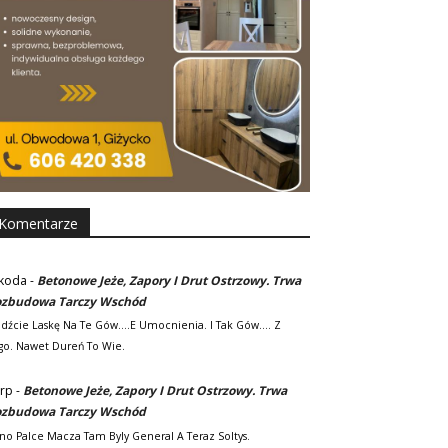
Komentarze
koda
-
Betonowe Jeże, Zapory I Drut Ostrzowy. Trwa
zbudowa Tarczy Wschód
adźcie Laskę Na Te Gów....e Umocnienia. I Tak Gów.... Z
go. Nawet Dureń To Wie.
rp
-
Betonowe Jeże, Zapory I Drut Ostrzowy. Trwa
zbudowa Tarczy Wschód
no Palce Macza Tam Byly General A Teraz Soltys.