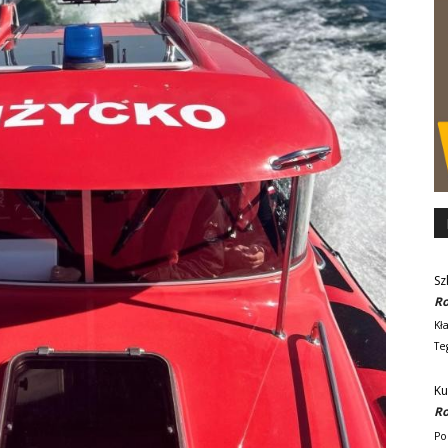
Sz
Ro
Kł
Te
Ku
Ro
Po