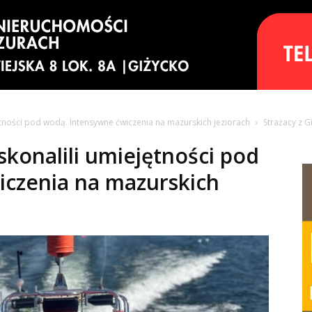
ętności pod wodą. Intensywne ćwiczenia na mazurskich jeziorach
Strażacy z G
skonalili umiejętności pod
iczenia na mazurskich