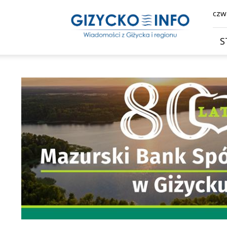
Giżycko.info
czwa
–
wiadomości
z
S
Giżycka,
Giżycka
Gazeta
Internetowa