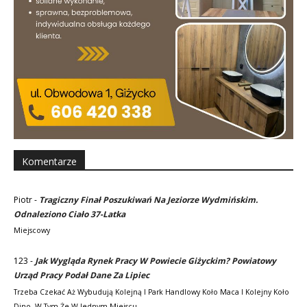
Komentarze
Piotr
-
Tragiczny Finał Poszukiwań Na Jeziorze Wydmińskim.
Odnaleziono Ciało 37-Latka
Miejscowy
123
-
Jak Wygląda Rynek Pracy W Powiecie Giżyckim? Powiatowy
Urząd Pracy Podał Dane Za Lipiec
Trzeba Czekać Aż Wybudują Kolejną I Park Handlowy Koło Maca I Kolejny Koło
Dino. W Tym Że W Jednym Miejscu…