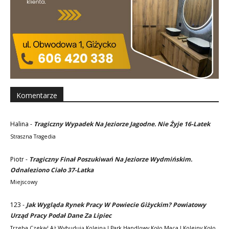
Komentarze
Halina
-
Tragiczny Wypadek Na Jeziorze Jagodne. Nie Żyje 16-Latek
Straszna Tragedia
Piotr
-
Tragiczny Finał Poszukiwań Na Jeziorze Wydmińskim.
Odnaleziono Ciało 37-Latka
Miejscowy
123
-
Jak Wygląda Rynek Pracy W Powiecie Giżyckim? Powiatowy
Urząd Pracy Podał Dane Za Lipiec
Trzeba Czekać Aż Wybudują Kolejną I Park Handlowy Koło Maca I Kolejny Koło