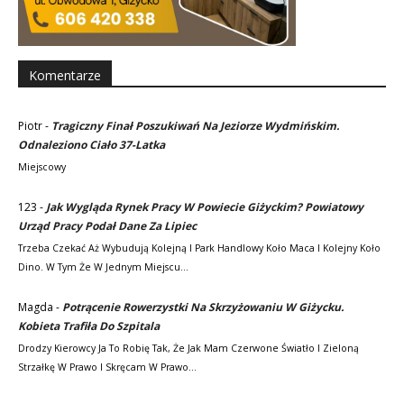
Komentarze
Piotr
-
Tragiczny Finał Poszukiwań Na Jeziorze Wydmińskim.
Odnaleziono Ciało 37-Latka
Miejscowy
123
-
Jak Wygląda Rynek Pracy W Powiecie Giżyckim? Powiatowy
Urząd Pracy Podał Dane Za Lipiec
Trzeba Czekać Aż Wybudują Kolejną I Park Handlowy Koło Maca I Kolejny Koło
Dino. W Tym Że W Jednym Miejscu…
Magda
-
Potrącenie Rowerzystki Na Skrzyżowaniu W Giżycku.
Kobieta Trafiła Do Szpitala
Drodzy Kierowcy Ja To Robię Tak, Że Jak Mam Czerwone Światło I Zieloną
Strzałkę W Prawo I Skręcam W Prawo…