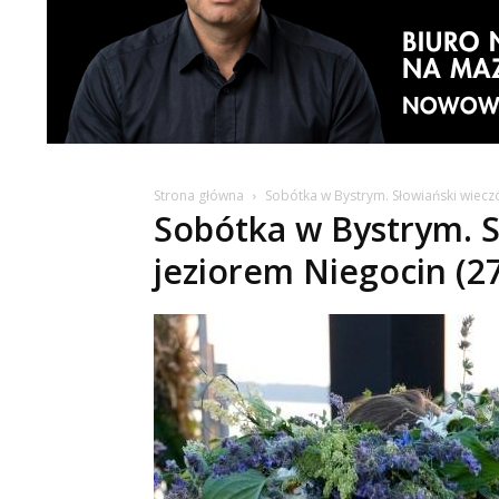
Strona główna
Sobótka w Bystrym. Słowiański wiecz
Sobótka w Bystrym. S
jeziorem Niegocin (2