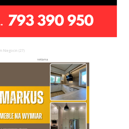
m Niegocin (27)
reklama