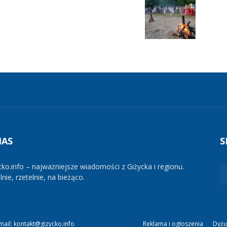
NAS
S
cko.info – najważniejsze wiadomości z Giżycka i regionu.
nie, rzetelnie, na bieżąco.
mail: kontakt@gizycko.info
Reklama i ogłoszenia
Dyżu