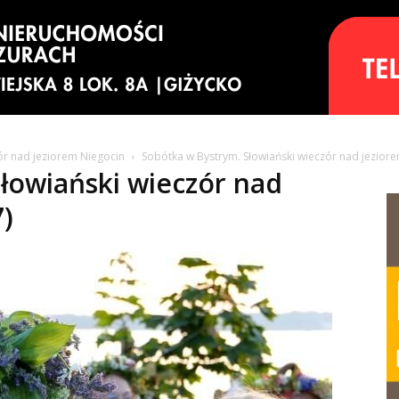
ór nad jeziorem Niegocin
Sobótka w Bystrym. Słowiański wieczór nad jeziore
łowiański wieczór nad
7)