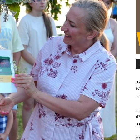
Ja
W 
..
Ja
Gi
U 
M