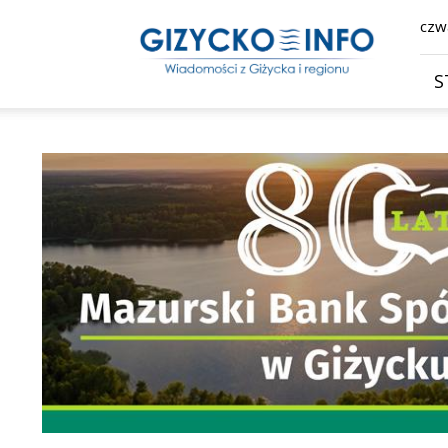
Giżycko.info
czwa
–
wiadomości
z
S
Giżycka,
Giżycka
Gazeta
Internetowa