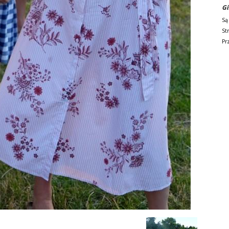
Gi
Są
St
Pr