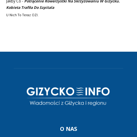
Jakby Co
-
Potrącenie Rowerzystki Na Skrzyżowaniu W Giżycku.
Kobieta Trafiła Do Szpitala
U Nich To Teraz OZI.
O NAS