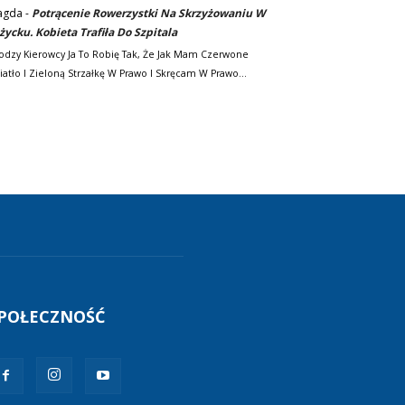
agda
-
Potrącenie Rowerzystki Na Skrzyżowaniu W
życku. Kobieta Trafiła Do Szpitala
odzy Kierowcy Ja To Robię Tak, Że Jak Mam Czerwone
iatło I Zieloną Strzałkę W Prawo I Skręcam W Prawo…
POŁECZNOŚĆ