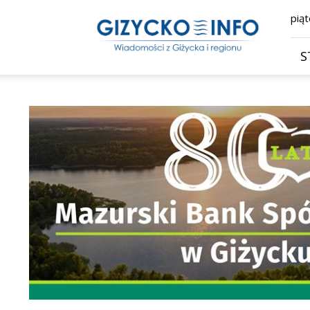
Giżycko.info
piąt
–
wiadomości
z
S
Giżycka,
Giżycka
Gazeta
Internetowa