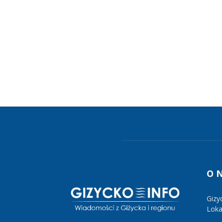
O 
Gizy
Lokal