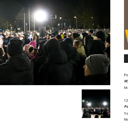
Pi
Wy
Mi
12
Po
Tr
Ma