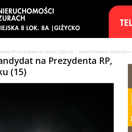
denta RP, na spotkaniu w Giżycku [ZDJĘCIA]
Sławomir Mentzen, kandydat na 
andydat na Prezydenta RP,
ku (15)