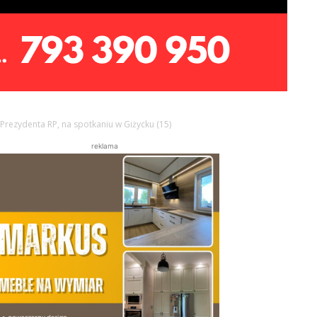
Prezydenta RP, na spotkaniu w Giżycku (15)
reklama