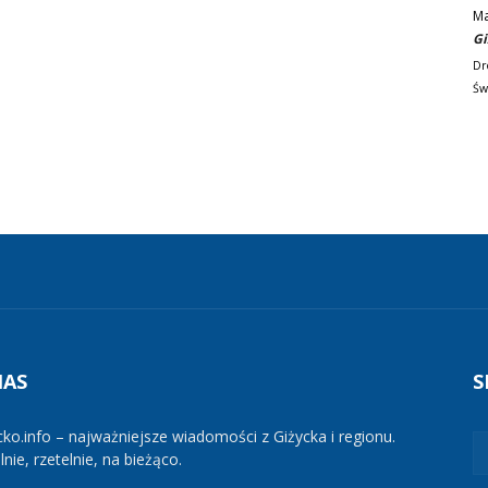
M
Gi
Dr
Św
NAS
S
cko.info – najważniejsze wiadomości z Giżycka i regionu.
nie, rzetelnie, na bieżąco.