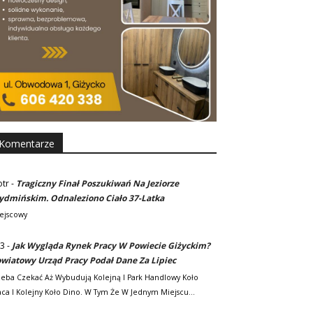
Komentarze
otr
-
Tragiczny Finał Poszukiwań Na Jeziorze
dmińskim. Odnaleziono Ciało 37-Latka
ejscowy
3
-
Jak Wygląda Rynek Pracy W Powiecie Giżyckim?
wiatowy Urząd Pracy Podał Dane Za Lipiec
zeba Czekać Aż Wybudują Kolejną I Park Handlowy Koło
ca I Kolejny Koło Dino. W Tym Że W Jednym Miejscu…