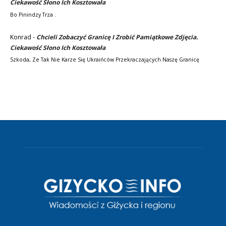
Ciekawość Słono Ich Kosztowała
Bo Pinindzy Trza .
Konrad
-
Chcieli Zobaczyć Granicę I Zrobić Pamiątkowe Zdjęcia.
Ciekawość Słono Ich Kosztowała
Szkoda, Ze Tak Nie Karze Się Ukraińców Przekraczających Naszę Granicę