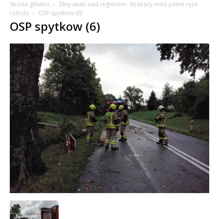
Strona główna
Silny wiatr nad regionem. Strażacy mieli pełne ręce
roboty
OSP spytkow (6)
OSP spytkow (6)