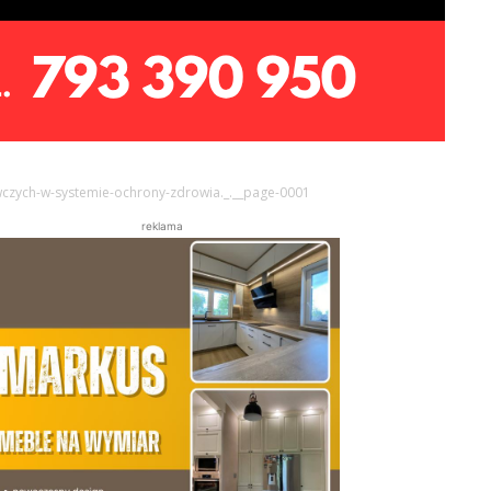
czych-w-systemie-ochrony-zdrowia._.__page-0001
reklama