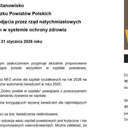
D
Wy
Wi
St
Gi
Ja
St