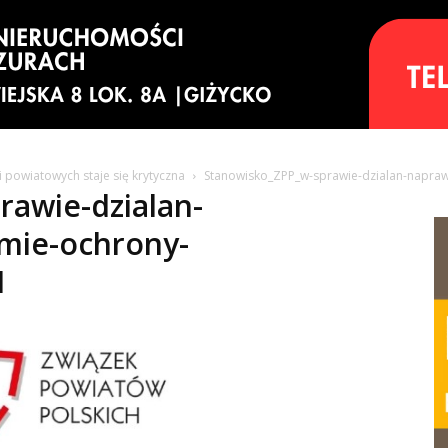
i powiatowych staje się krytyczna
Stanowisko_ZPP_w-sprawie-dzialan-napraw
rawie-dzialan-
mie-ochrony-
1