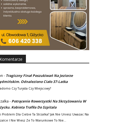
Komentarze
on
-
Tragiczny Finał Poszukiwań Na Jeziorze
dmińskim. Odnaleziono Ciało 37-Latka
adomo Czy Turysta Czy Miejscowy?
rzalka
-
Potrącenie Rowerzystki Na Skrzyżowaniu W
życku. Kobieta Trafiła Do Szpitala
ki Problem Dla Ciebie Ta Strzalka? Jak Nie Uniesz Uwazac Na
rzalce I Nie Wiesz Ze To Warunkowe To Nie…