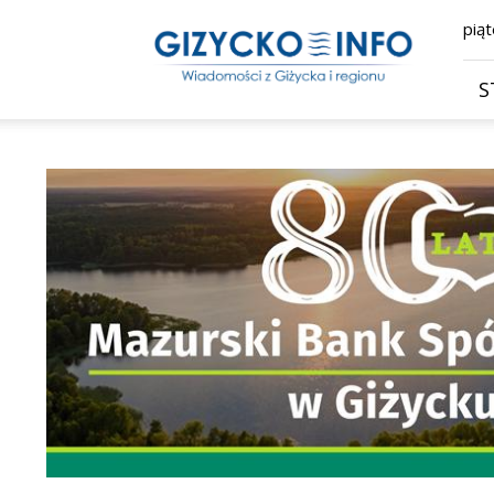
Giżycko.info
piąt
–
wiadomości
z
S
Giżycka,
Giżycka
Gazeta
Internetowa