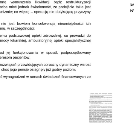
Ja
W 
..