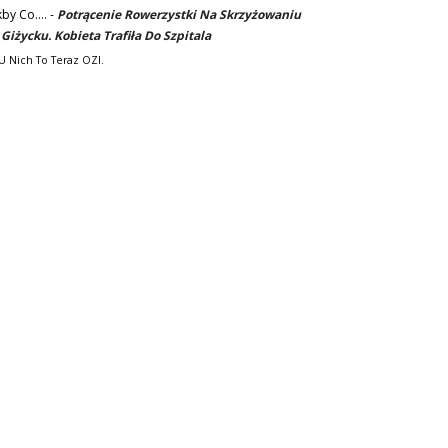
kby Co....
-
Potrącenie Rowerzystki Na Skrzyżowaniu
Giżycku. Kobieta Trafiła Do Szpitala
. U Nich To Teraz OZI.