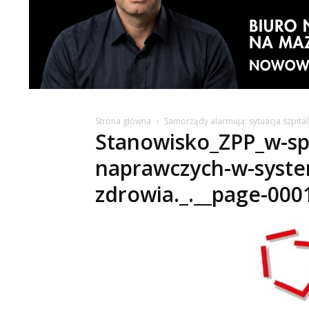
Strona główna
Samorządy alarmują: sytuacja szpital
Stanowisko_ZPP_w-sp
naprawczych-w-syste
zdrowia._.__page-000