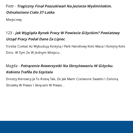
Piotr
-
Tragiczny Finał Poszukiwań Na Jeziorze Wydmińskim.
Odnaleziono Ciało 37-Latka
Miejscowy
123
-
Jak Wygląda Rynek Pracy W Powiecie Giżyckim? Powiatowy
Urząd Pracy Podał Dane Za Lipiec
Trzeba Czekać Aż Wybudują Kolejną I Park Handlowy Koło Maca I Kolejny Koło
Dino. W Tym Że W Jednym Miejscu…
Magda
-
Potrącenie Rowerzystki Na Skrzyżowaniu W Giżycku.
Kobieta Trafiła Do Szpitala
Drodzy Kierowcy Ja To Robię Tak, Że Jak Mam Czerwone Światło I Zieloną
Strzałkę W Prawo I Skręcam W Prawo…