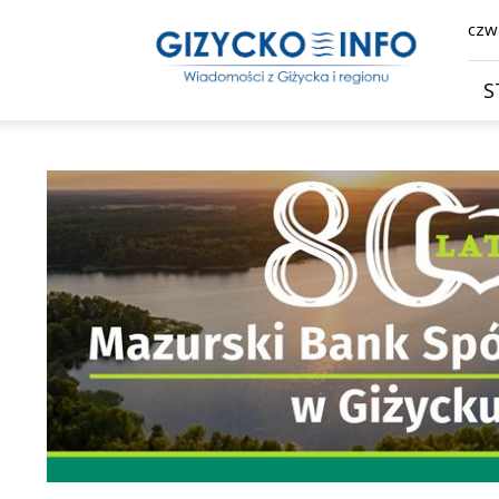
Giżycko.info
czwa
–
wiadomości
z
S
Giżycka,
Giżycka
Gazeta
Internetowa