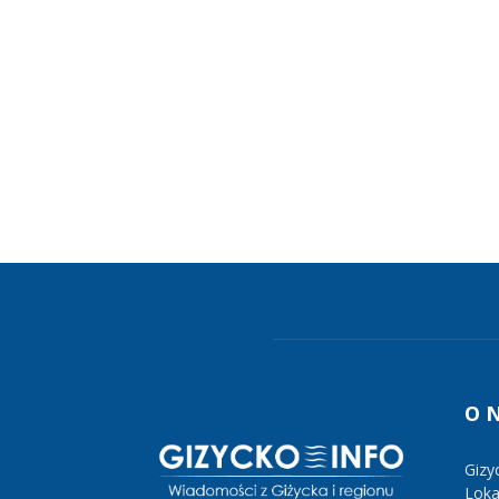
O 
Gizy
Lokal