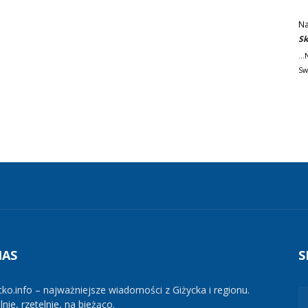
Na
Sk
..
Sw
NAS
S
cko.info – najważniejsze wiadomości z Giżycka i regionu.
nie, rzetelnie, na bieżąco.