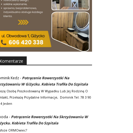
Komentarze
minik Kedz
-
Potrącenie Rowerzystki Na
rzyżowaniu W Giżycku. Kobieta Trafiła Do Szpitala
oszę Osobę Poszkodowaną W Wypadku Lub Jej Rodzinę O
ntakt, Przekażę Przydatne Informacje, Dominik Tel. 78 3 90
94 Jeden
koda
-
Potrącenie Rowerzystki Na Skrzyżowaniu W
życku. Kobieta Trafiła Do Szpitala
Może ORMOwiec?