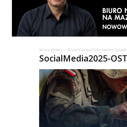
Strona główna
Rusza IV turnus Dobrowolnej Zasadni
SocialMedia2025-OS