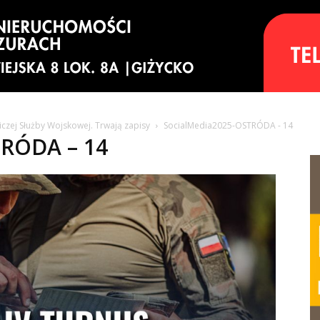
czej Służby Wojskowej. Trwają zapisy
SocialMedia2025-OSTRÓDA - 14
TRÓDA – 14