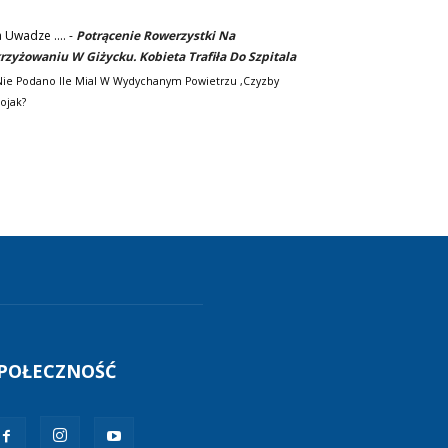
 Uwadze ....
-
Potrącenie Rowerzystki Na
rzyżowaniu W Giżycku. Kobieta Trafiła Do Szpitala
.nie Podano Ile Mial W Wydychanym Powietrzu ,czyzby
ojak?
POŁECZNOŚĆ