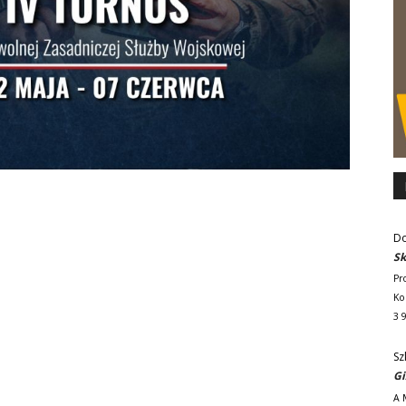
Do
Sk
Pr
Ko
3 
Sz
Gi
A 