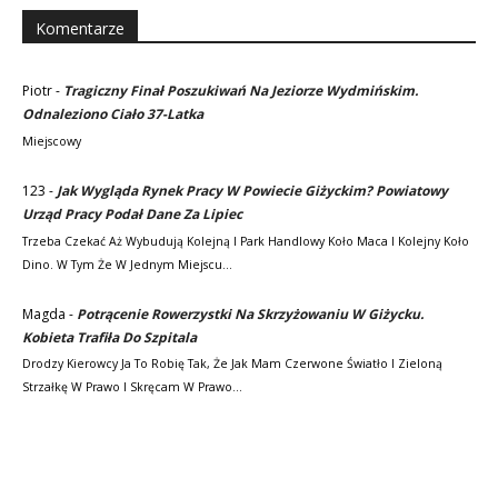
Komentarze
Piotr
-
Tragiczny Finał Poszukiwań Na Jeziorze Wydmińskim.
Odnaleziono Ciało 37-Latka
Miejscowy
123
-
Jak Wygląda Rynek Pracy W Powiecie Giżyckim? Powiatowy
Urząd Pracy Podał Dane Za Lipiec
Trzeba Czekać Aż Wybudują Kolejną I Park Handlowy Koło Maca I Kolejny Koło
Dino. W Tym Że W Jednym Miejscu…
Magda
-
Potrącenie Rowerzystki Na Skrzyżowaniu W Giżycku.
Kobieta Trafiła Do Szpitala
Drodzy Kierowcy Ja To Robię Tak, Że Jak Mam Czerwone Światło I Zieloną
Strzałkę W Prawo I Skręcam W Prawo…